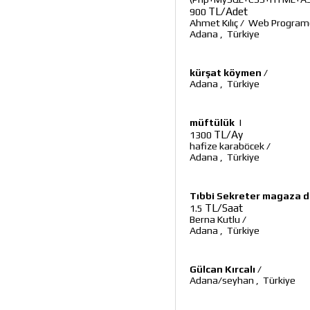
TL/Adet
900
Ahmet Kılıç
/
Web Programc
Adana
,
Türkiye
kürşat köymen
/
Adana
,
Türkiye
müftülük
|
TL/Ay
1300
hafize karaböcek
/
Adana
,
Türkiye
Tıbbi Sekreter magaza d
TL/Saat
1.5
Berna Kutlu
/
Adana
,
Türkiye
Gülcan Kırcalı
/
Adana/seyhan
,
Türkiye