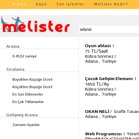
Arama
Kayıt
Son İşlemler
Melister Nedir?
Oyun ablasi
|
Arama
TL/Saat
75
Kübra Sönmez
/
0.4532 saniye
Adana
,
Türkiye
Sıralama
Çocuk Gelişim Elemanı
|
Büyükten Küçüğe Ücret
TL/Ay
1450
Küçükten Büyüğe Ücret
Kübra Sönmez
/
Adana
,
Türkiye
En Son Eklenenler
En Çok Tıklananlar
OKAN NELİ
/
Grafik Tasar
Gelişmiş Arama
Adana
,
Türkiye
Zamanı Uyanlar
Web Programcısı
|
Yöneti
(Php+MySQL+CSS+HTML+AS