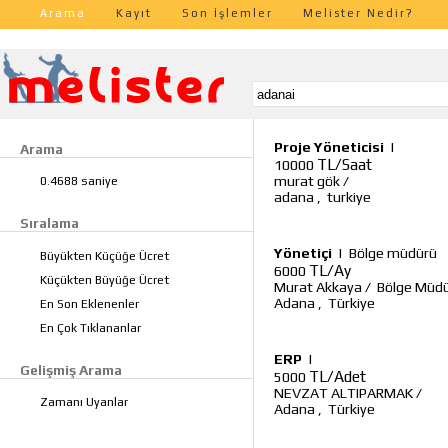
Arama
Kayıt
Son İşlemler
Melister Nedir?
Proje Yöneticisi
|
Arama
TL/Saat
10000
murat gök
/
0.4688 saniye
adana
,
turkiye
Sıralama
Yönetiçi
|
Bölge müdürü
Büyükten Küçüğe Ücret
TL/Ay
6000
Küçükten Büyüğe Ücret
Murat Akkaya
/
Bölge Müdü
Adana
,
Türkiye
En Son Eklenenler
En Çok Tıklananlar
ERP
|
Gelişmiş Arama
TL/Adet
5000
NEVZAT ALTIPARMAK
/
Zamanı Uyanlar
Adana
,
Türkiye