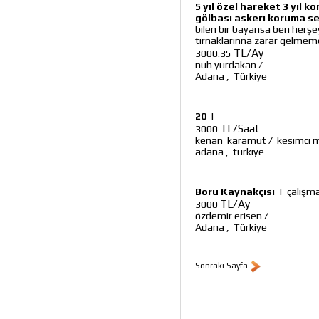
5 yıl özel hareket 3 yıl
gölbası askerı koruma se
bılen bır bayansa ben herşe
tırnaklarınna zarar gelmeme
TL/Ay
3000.35
nuh yurdakan
/
Adana
,
Türkiye
20
|
TL/Saat
3000
kenan karamut
/
kesımcı 
adana
,
turkıye
Boru Kaynakçısı
|
çalışm
TL/Ay
3000
özdemir erisen
/
Adana
,
Türkiye
Sonraki Sayfa