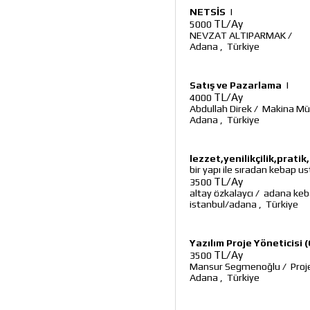
NETSİS
|
TL/Ay
5000
NEVZAT ALTIPARMAK
/
Adana
,
Türkiye
Satış ve Pazarlama
|
TL/Ay
4000
Abdullah Direk
/
Makina Mü
Adana
,
Türkiye
lezzet,yenilikçilik,pratik,
bir yapı ile sıradan kebap us
TL/Ay
3500
altay özkalaycı
/
adana keb
istanbul/adana
,
Türkiye
Yazılım Proje Yöneticisi 
TL/Ay
3500
Mansur Segmenoğlu
/
Proj
Adana
,
Türkiye