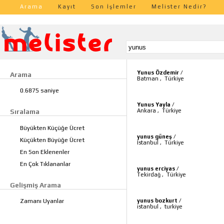
Arama
Kayıt
Son İşlemler
Melister Nedir?
Yunus Özdemir
/
Arama
Batman
,
Türkiye
0.6875 saniye
Yunus Yayla
/
Ankara
,
Türkiye
Sıralama
Büyükten Küçüğe Ücret
yunus güneş
/
Küçükten Büyüğe Ücret
İstanbul
,
Türkiye
En Son Eklenenler
En Çok Tıklananlar
yunus erciyas
/
Tekirdağ
,
Türkiye
Gelişmiş Arama
yunus bozkurt
/
Zamanı Uyanlar
istanbul
,
turkiye