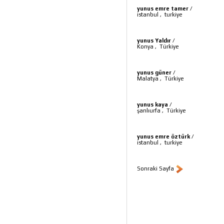
yunus emre tamer
/
istanbul
,
turkiye
yunus Yaldır
/
Konya
,
Türkiye
yunus güner
/
Malatya
,
Türkiye
yunus kaya
/
şanlıurfa
,
Türkiye
yunus emre öztürk
/
istanbul
,
turkiye
Sonraki Sayfa