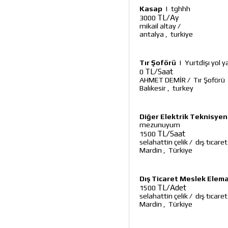
Kasap
|
tghhh
TL/Ay
3000
mikail altay
/
antalya
,
turkiye
Tır Şoförü
|
Yurtdïşı yol 
TL/Saat
0
AHMET DEMİR
/
Tır Şoförü
Balıkesir
,
turkey
Diğer Elektrik Teknisyen
mezunuyum
TL/Saat
1500
selahattin çelik
/
dış tıcare
Mardin
,
Türkiye
Dış Ticaret Meslek Elem
TL/Adet
1500
selahattin çelik
/
dış tıcare
Mardin
,
Türkiye