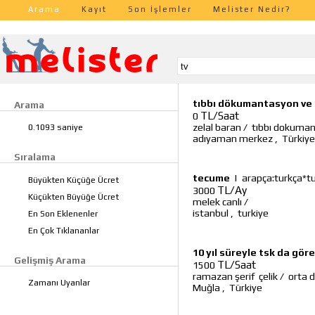
Arama
Kayıt
Son İşlemler
Melister Nedir?
tıbbı dökumantasyon ve 
Arama
TL/Saat
0
zelal baran
/
tıbbı dokuman
0.1093 saniye
adıyaman merkez
,
Türkiye
Sıralama
tecume
|
arapça:turkça*t
Büyükten Küçüğe Ücret
TL/Ay
3000
Küçükten Büyüğe Ücret
melek canlı
/
istanbul
,
turkiye
En Son Eklenenler
En Çok Tıklananlar
10 yıl süreyle tsk da göre
Gelişmiş Arama
TL/Saat
1500
ramazan şerif çelik
/
orta d
Zamanı Uyanlar
Muğla
,
Türkiye