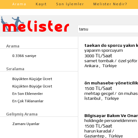
Arama
Kayıt
Son İşlemler
Melister Nedir?
taekan do sporcu yakın 
Arama
yaparım sporcuyum
TL/Saat
3000
0.3366 saniye
samet tombak
/
özel şöfö
Ankara
,
Türkiye
Sıralama
Büyükten Küçüğe Ücret
ön muhasebe-yöneticilik-
Küçükten Büyüğe Ücret
TL/Saat
1500
mehtap gecgel
/
ön muhase
En Son Eklenenler
İstanbul
,
Türkiye
En Çok Tıklananlar
Gelişmiş Arama
Bilgisayar Bakım Ve Onar
holdıngde personeldımmm
Zamanı Uyanlar
TL/Saat
1500
harun karadal
/
Gaziantep
,
Türkiye