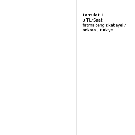
tahsılat
|
TL/Saat
0
fatma cengız kabayel
/
ankara
,
turkıye