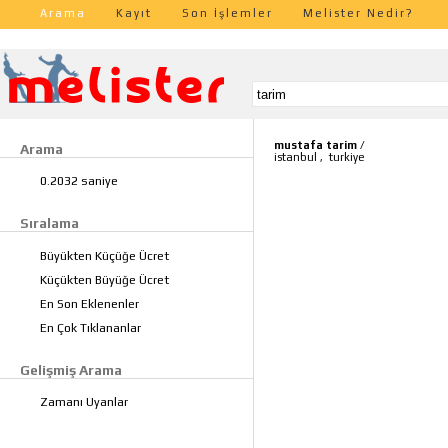
Arama
Kayıt
Son İşlemler
Melister Nedir?
mustafa tarim
/
Arama
istanbul
,
turkiye
0.2032 saniye
Sıralama
Büyükten Küçüğe Ücret
Küçükten Büyüğe Ücret
En Son Eklenenler
En Çok Tıklananlar
Gelişmiş Arama
Zamanı Uyanlar