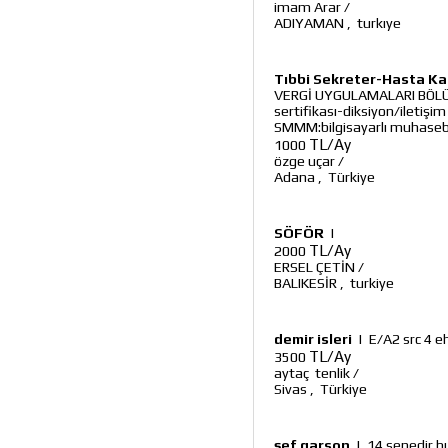
imam Arar
/
ADIYAMAN
,
turkıye
Tıbbi Sekreter-Hasta Ka
VERGİ UYGULAMALARI BÖLÜM 
sertifikası-diksiyon/iletişi
SMMM:bilgisayarlı muhaseb
TL/Ay
1000
özge uçar
/
Adana
,
Türkiye
SÖFÖR
|
TL/Ay
2000
ERSEL ÇETİN
/
BALIKESİR
,
turkiye
demir isleri
|
E/A2 src 4 e
TL/Ay
3500
aytaç tenlik
/
Sivas
,
Türkiye
şef garson
|
14 senedir b