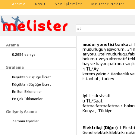
Arama
Kayıt
Son İşlemler
Melister Nedir?
mudur yonetici bankaci
Arama
mudurlugu yapiyorum . 31 ma
ariyoru. Otel mudurlugu.fab
0.2656 saniye
bolumu. veya alternatif tekli
bay ve bayan patrona sag ko
Sıralama
TL/Ay
1
kerem yalcin
/
Bankacilik ve
Büyükten Küçüğe Ücret
istanbul
,
turkey
Küçükten Büyüğe Ücret
En Son Eklenenler
iyi
|
sdcsfvsdf
En Çok Tıklananlar
TL/Saat
0
fatma fatmafatma
/
bakıcı
Konya
,
Türkiye
Gelişmiş Arama
Zamanı Uyanlar
Elektrikçi (Diğer)
|
Elektr
Genel elektrik Elektrik mak