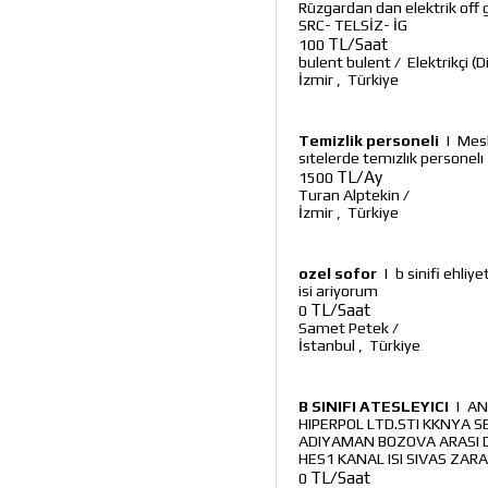
Rüzgardan dan elektrik off
SRC- TELSİZ- İG
TL/Saat
100
bulent bulent
/
Elektrikçi (D
İzmir
,
Türkiye
Temizlik personeli
|
Mesl
sıtelerde temızlık personelı
TL/Ay
1500
Turan Alptekin
/
İzmir
,
Türkiye
ozel sofor
|
b sinifi ehliy
isi ariyorum
TL/Saat
0
Samet Petek
/
İstanbul
,
Türkiye
B SINIFI ATESLEYICI
|
AN
HIPERPOL LTD.STI KKNYA SE
ADIYAMAN BOZOVA ARASI 
HES1 KANAL ISI SIVAS ZAR
TL/Saat
0