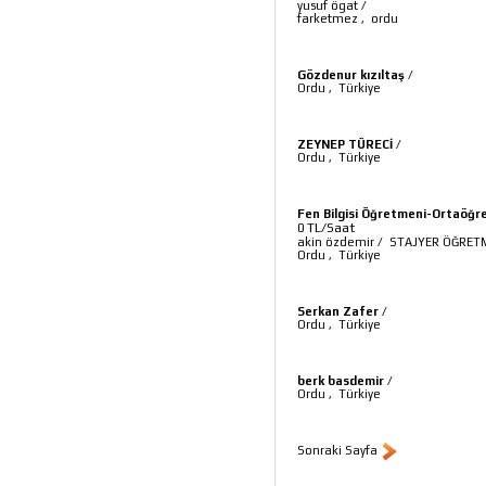
yusuf ögat
/
farketmez
,
ordu
Gözdenur kızıltaş
/
Ordu
,
Türkiye
ZEYNEP TÜRECİ
/
Ordu
,
Türkiye
Fen Bilgisi Öğretmeni-Ortaöğr
TL/Saat
0
akin özdemir
/
STAJYER ÖĞRET
Ordu
,
Türkiye
Serkan Zafer
/
Ordu
,
Türkiye
berk basdemir
/
Ordu
,
Türkiye
Sonraki Sayfa