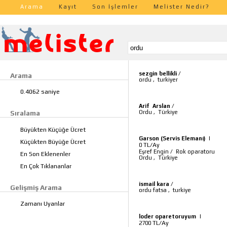
Arama
Kayıt
Son İşlemler
Melister Nedir?
sezgin bellikli
/
Arama
ordu
,
turkiyer
0.4062 saniye
Arif Arslan
/
Ordu
,
Türkiye
Sıralama
Büyükten Küçüğe Ücret
Garson (Servis Elemanı)
|
Küçükten Büyüğe Ücret
TL/Ay
0
Eşref Engin
/
Rok oparatoru
En Son Eklenenler
Ordu
,
Türkiye
En Çok Tıklananlar
ismail kara
/
Gelişmiş Arama
ordu fatsa
,
turkiye
Zamanı Uyanlar
loder oparetoruyum
|
TL/Ay
2700