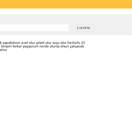
k yapabilirim özel olur şirket olur suçu olur hertürlü 23
 biriyim bekar yaşıyorum nerde olursa olsun çalışacak
alnız