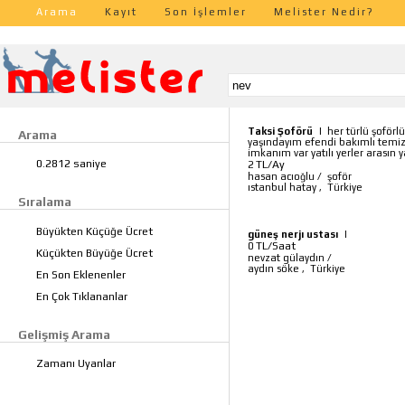
Arama
Kayıt
Son İşlemler
Melister Nedir?
Taksi Şoförü
|
her türlü şoförlü
Arama
yaşındayım efendi bakımlı temiz
imkanım var yatılı yerler arasın y
0.2812 saniye
TL/Ay
2
hasan acıoğlu
/
şoför
ıstanbul hatay
,
Türkiye
Sıralama
Büyükten Küçüğe Ücret
güneş nerjı ustası
|
TL/Saat
0
Küçükten Büyüğe Ücret
nevzat gülaydın
/
aydın söke
,
Türkiye
En Son Eklenenler
En Çok Tıklananlar
Gelişmiş Arama
Zamanı Uyanlar