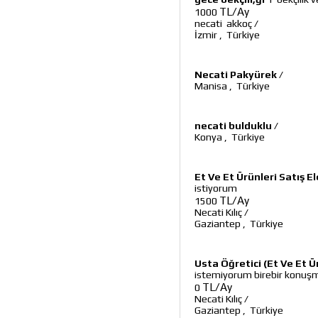
TL/Ay
1000
necati akkoç
/
İzmir
,
Türkiye
Necati Pakyürek
/
Manisa
,
Türkiye
necati bulduklu
/
Konya
,
Türkiye
Et Ve Et Ürünleri Satış E
istiyorum
TL/Ay
1500
Necati Kılıç
/
Gaziantep
,
Türkiye
Usta Öğretici (Et Ve Et Ür
istemiyorum birebir konuş
TL/Ay
0
Necati Kılıç
/
Gaziantep
,
Türkiye