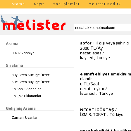
Arama
Kayıt
Son İşlemler
Melister Nedir?
sofor
|
il dışı veya şehir ici
Arama
TL/Ay
2000
necati abas
/
0.4375 saniye
kayseri
,
turkiye
Sıralama
e sınıfı ehliyet emeklıyim 
Büyükten Küçüğe Ücret
olabılir
Küçükten Büyüğe Ücret
TL/Saat
0
necati toykar
/
En Son Eklenenler
İstanbul
,
Türkiye
En Çok Tıklananlar
Gelişmiş Arama
NECATİ GÖKTAŞ
/
İZMİR, TOKAT
,
Türkiye
Zamanı Uyanlar
gece bekçili,ği
|
bekçilik 