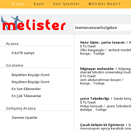
Arama
Kayıt
Son İşlemler
Melister Nedir?
Hazır Giyim , çanta tasarım
|
K
Arama
TL/Saat
0
Ülkü kargaoglu
/
serbest mesle
0.6278 saniye
Konya
,
Türkiye
Sıralama
bilgisayar muhasebe
|
bilgisa
olarrak bitirdim üniversiteyi 
Büyükten Küçüğe Ücret
TL/Saat
0
cem abdurrahman kocaer
/
Küçükten Büyüğe Ücret
Konya
,
Türkiye
En Son Eklenenler
En Çok Tıklananlar
çevre Teknikerliği
|
lisede kim
TL/Saat
0
Hülya Gürocak
/
çevre Teknikerli
Gelişmiş Arama
Antalya
,
Türkiye
Zamanı Uyanlar
Çocuk Gelişim Ve Eğitimcisi
|
k
mezunuyum ayrıca karabük üniver