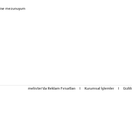
lise mezunuyum
melister'da Reklam Fırsatları
|
Kurumsal İşlemler
|
Gizlil