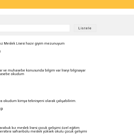
ız Meslek Lisesi hazır giyim mezunuyum
k
yar ve muhasebe konusunda bilgim var liseyi bilgisayar
muhasebe okudum
ya okudum kimya teknisyeni olarak çalışabilirim.
ği
arabuk kız meslek lisesi çocuk gelişimi özel eğitim
sitesi safranbolu meslek yüksek okulu çocuk gelişimi