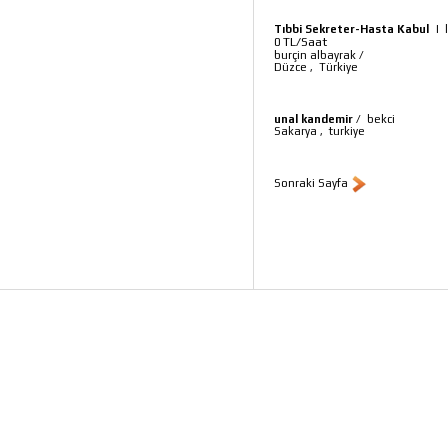
Tıbbi Sekreter-Hasta Kabul
|
TL/Saat
0
burçin albayrak
/
Düzce
,
Türkiye
unal kandemir
/
bekci
Sakarya
,
turkiye
Sonraki Sayfa