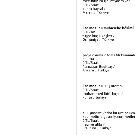
mezunuyum işe ihtiyacım var
TL/Saat
0
kubra baysal
/
Mersin
,
Türkiye
lise mezunu muhasebe bölümü
TL/Ay
0
tuğçe küçükköşker
/
Osmaniye
,
Türkiye
proje okuma otomatik kumand
okuma
TL/Saat
0
Ramazan Beşiktaş
/
Ankara
,
Türkiye
lise mezunu
|
iş aramak
TL/Saat
0
muhammed lütfi bıçak
/
konya
,
turkiye
n
|
şimdiye kadar bir işte çal
kabiliyetime güveniyorum verilen 
TL/Saat
0
nevriye atila
/
Erzurum
,
Türkiye