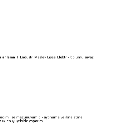
|
a anlama
|
Endüstri Meslek Lisesi Elektrik bölümü sayaç
ışmadım lise mezunuyum diksiyonuma ve ikna etme
işi en iyi şekilde yaparım.