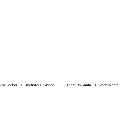
ik ve Şartlar
|
melister Hakkında
|
2 Adam Hakkında
|
2adam.com