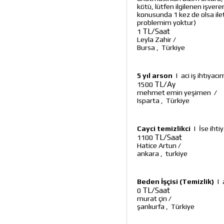
kötü, lütfen ilgilenen işvere
konusunda 1 kez de olsa ilet
problemim yoktur)
TL/Saat
1
Leyla Zahir
/
Bursa
,
Türkiye
5 yıl arson
|
aci iş ihtıyac
TL/Ay
1500
mehmet emin yeşimen
/
Isparta
,
Türkiye
Cayci temizlikci
|
İse ihti
TL/Saat
1100
Hatice Artun
/
ankara
,
turkiye
Beden İşçisi (Temizlik)
|
TL/Saat
0
murat çin
/
şanlıurfa
,
Türkiye