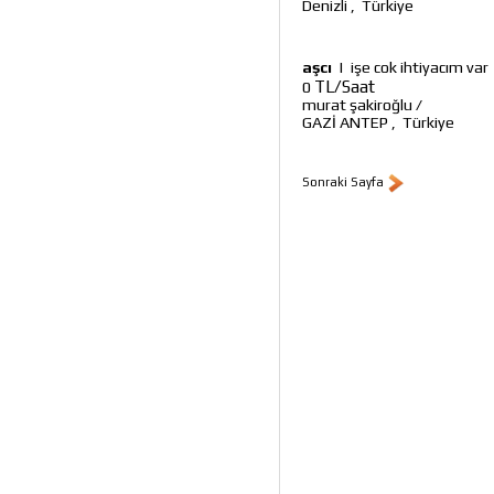
Denizli
,
Türkiye
aşcı
|
işe cok ihtiyacım var
TL/Saat
0
murat şakiroğlu
/
GAZİ ANTEP
,
Türkiye
Sonraki Sayfa