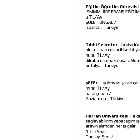
Eğitim Öğretim Görevlisi
,SMMM, İİBF BRANŞ EĞİTİM
TL/Ay
0
ŞULE TONGAL
/
Isparta
,
Türkiye
Tıbbi Sekreter-Hasta Ka
aldim suan cok acil ise ihtiy
TL/Ay
1000
dilruba dilruba-musara@ou
antalya
,
turkiye
şöför
|
iş ihtiyacı şu an ç
TL/Ay
1500
basri çoban
/
Gaziantep
,
Türkiye
Harran Unıversıtesı Te
saglayabilirim yapacagım iş
arayın.elimden her iş gelir
TL/Saat
0
Tuncay Şen
/