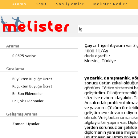
Arama
Kayıt
Son İşlemler
Melister Nedir?
Çaycı
|
işe ihtiyacım var 
Arama
TL/Ay
1000
dudu eşrefli
/
0.0625 saniye
Mersin
,
Türkiye
Sıralama
yazarlık, danışmanlık, yön
Büyükten Küçüğe Ücret
sonucu üstün zekalı olduğum
Küçükten Büyüğe Ücret
gördüm. Eğitim sistemini 
geliştirdim. Dil öğretmenliğ
En Son Eklenenler
sözel ve ezbere dayalıdır. 
En Çok Tıklananlar
Ancak odak problemi olmazsa
ve yazarım. Çözüm üretebil
geliştirmeye devam ediyorum
Gelişmiş Arama
olmak. Ve iş bulamama sıkı
algılayıcı bir yapım var. Dip
Zamanı Uyanlar
yerden sorunsuz bir şekilde 
diplomanın yanı sıra milyon
unutmasınlar. Bizim onlara, 