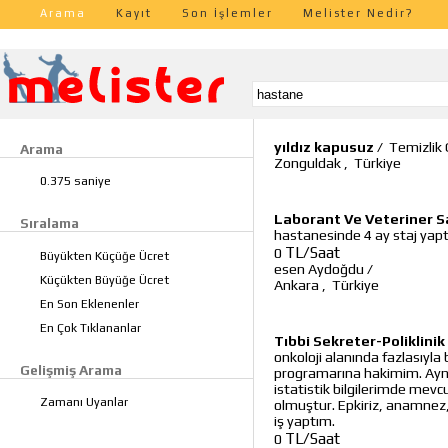
Arama
Kayıt
Son İşlemler
Melister Nedir?
yıldız kapusuz
/
Temizlik 
Arama
Zonguldak
,
Türkiye
0.375 saniye
Laborant Ve Veteriner Sa
Sıralama
hastanesinde 4 ay staj yap
TL/Saat
0
Büyükten Küçüğe Ücret
esen Aydoğdu
/
Küçükten Büyüğe Ücret
Ankara
,
Türkiye
En Son Eklenenler
En Çok Tıklananlar
Tıbbi Sekreter-Poliklinik
onkoloji alanında fazlasıyla 
Gelişmiş Arama
programarına hakimim. Aynı
istatistik bilgilerimde mevcu
Zamanı Uyanlar
olmuştur. Epkiriz, anamnez,
iş yaptım.
TL/Saat
0