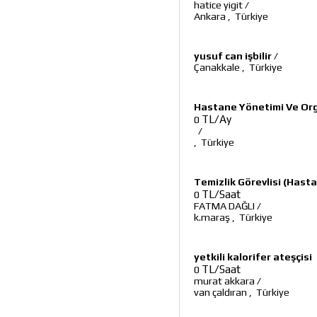
hatice yigit
/
Ankara
,
Türkiye
yusuf can işbilir
/
Çanakkale
,
Türkiye
Hastane Yönetimi Ve Or
TL/Ay
0
/
,
Türkiye
Temizlik Görevlisi (Hast
TL/Saat
0
FATMA DAĞLI
/
k.maraş
,
Türkiye
yetkili kalorifer ateşçisi
TL/Saat
0
murat akkara
/
van çaldıran
,
Türkiye