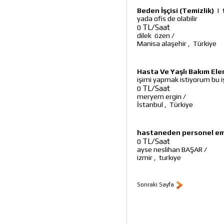
Beden İşçisi (Temizlik)
|
yada ofis de olabilir
TL/Saat
0
dilek özen
/
Manisa alaşehir
,
Türkiye
Hasta Ve Yaşlı Bakım El
işimi yapmak istiyorum bu i
TL/Saat
0
meryem ergin
/
İstanbul
,
Türkiye
hastaneden personel em
TL/Saat
0
ayse neslihan BAŞAR
/
izmir
,
turkıye
Sonraki Sayfa