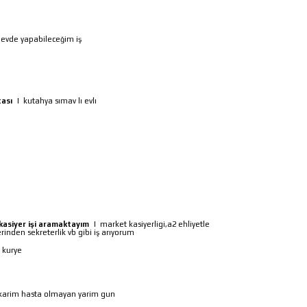
|
evde yapabileceğim iş
ası
|
kutahya sımav lı evlı
 kasiyer işi aramaktayım
|
market kasiyerligi,a2 ehliyetle
rinden sekreterlik vb gibi iş arıyorum
i kurye
akarim hasta olmayan yarim gun