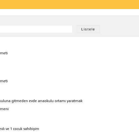
zmeti
zmeti
uluna gitmeden evde anaokulu ortamı yaratmak
tmeni
 evlı ve 1 cocuk sahibiyim