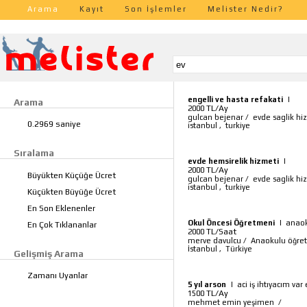
Arama
Kayıt
Son İşlemler
Melister Nedir?
engelli ve hasta refakati
|
Arama
TL/Ay
2000
gulcan bejenar
/
evde saglik hi
0.2969 saniye
istanbul
,
turkiye
Sıralama
evde hemsirelik hizmeti
|
TL/Ay
2000
Büyükten Küçüğe Ücret
gulcan bejenar
/
evde saglik hi
istanbul
,
turkiye
Küçükten Büyüğe Ücret
En Son Eklenenler
Okul Öncesi Öğretmeni
|
anaok
En Çok Tıklananlar
TL/Saat
2000
merve davulcu
/
Anaokulu öğre
İstanbul
,
Türkiye
Gelişmiş Arama
Zamanı Uyanlar
5 yıl arson
|
aci iş ihtıyacım var
TL/Ay
1500
mehmet emin yeşimen
/