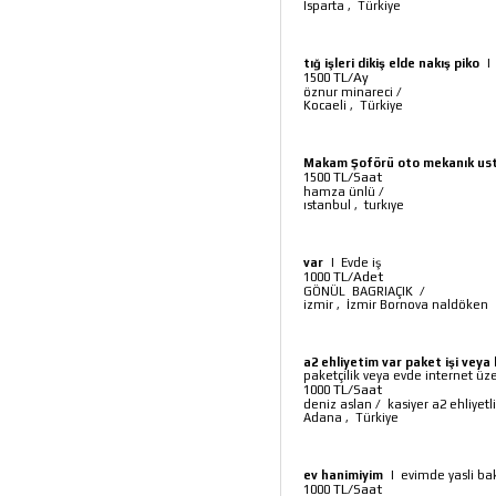
Isparta
,
Türkiye
tığ işleri dikiş elde nakış piko
TL/Ay
1500
öznur minareci
/
Kocaeli
,
Türkiye
Makam Şoförü oto mekanık ust
TL/Saat
1500
hamza ünlü
/
ıstanbul
,
turkıye
var
|
Evde iş
TL/Adet
1000
GÖNÜL BAGRIAÇIK
/
izmir
,
İzmir Bornova naldöken
a2 ehliyetim var paket işi veya
paketçilik veya evde internet üze
TL/Saat
1000
deniz aslan
/
kasiyer a2 ehliyetl
Adana
,
Türkiye
ev hanimiyim
|
evimde yasli b
TL/Saat
1000