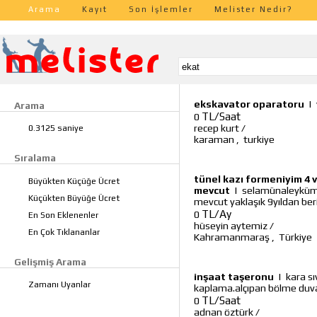
Arama
Kayıt
Son İşlemler
Melister Nedir?
ekskavator oparatoru
|
Arama
TL/Saat
0
recep kurt
/
0.3125 saniye
karaman
,
turkiye
Sıralama
tünel kazı formeniyim 4 
Büyükten Küçüğe Ücret
mevcut
|
selamünaleyküm 
Küçükten Büyüğe Ücret
mevcut yaklaşık 9yıldan ber
TL/Ay
0
En Son Eklenenler
hüseyin aytemiz
/
En Çok Tıklananlar
Kahramanmaraş
,
Türkiye
Gelişmiş Arama
inşaat taşeronu
|
kara sı
Zamanı Uyanlar
kaplama.alçıpan bölme duvar
TL/Saat
0
adnan öztürk
/