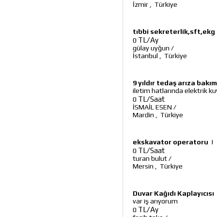
İzmir
,
Türkiye
tıbbi sekreterlik,sft,ekg
TL/Ay
0
gülay uyğun
/
İstanbul
,
Türkiye
9 yıldır tedaş arıza bakı
iletim hatlarında elektrik ku
TL/Saat
0
İSMAİL ESEN
/
Mardin
,
Türkiye
ekskavator operatoru
|
TL/Saat
0
turan bulut
/
Mersin
,
Türkiye
Duvar Kağıdı Kaplayıcısı
var iş arıyorum
TL/Ay
0