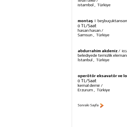
fesih teke
/
istambol
,
Türkiye
montaş
|
beşbuçuktansonr
TL/Saat
0
hasan hasan
/
Samsun
,
Türkiye
abdurrahim akdeniz
/
icc
belediyede temizlik elemanı
İstanbul
,
Türkiye
operötör eksavatör ve l
TL/Saat
0
kemal demir
/
Erzurum
,
Türkiye
Sonraki Sayfa