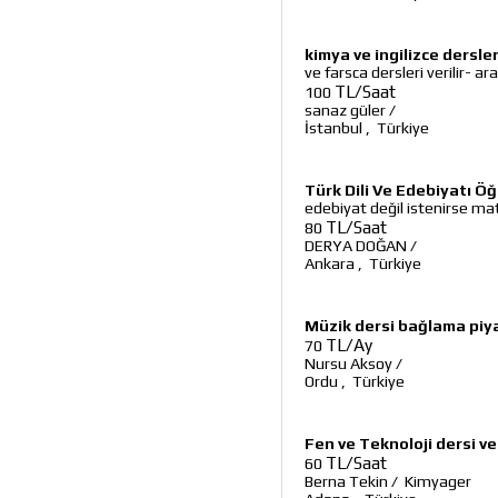
kimya ve ingilizce dersleri
ve farsca dersleri verilir- 
TL/Saat
100
sanaz güler
/
İstanbul
,
Türkiye
Türk Dili Ve Edebiyatı Ö
edebiyat değil istenirse ma
TL/Saat
80
DERYA DOĞAN
/
Ankara
,
Türkiye
Müzik dersi bağlama piy
TL/Ay
70
Nursu Aksoy
/
Ordu
,
Türkiye
Fen ve Teknoloji dersi ver
TL/Saat
60
Berna Tekin
/
Kimyager