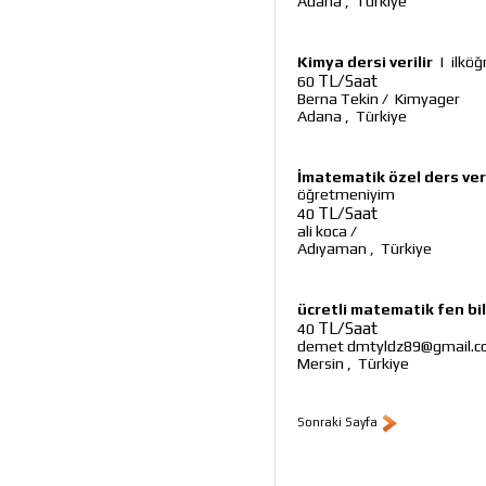
Adana
,
Türkiye
Kimya dersi verilir
|
ilköğ
TL/Saat
60
Berna Tekin
/
Kimyager
Adana
,
Türkiye
İmatematik özel ders ver
öğretmeniyim
TL/Saat
40
ali koca
/
Adıyaman
,
Türkiye
ücretli matematik fen bilg
TL/Saat
40
demet dmtyldz89@gmail.
Mersin
,
Türkiye
Sonraki Sayfa