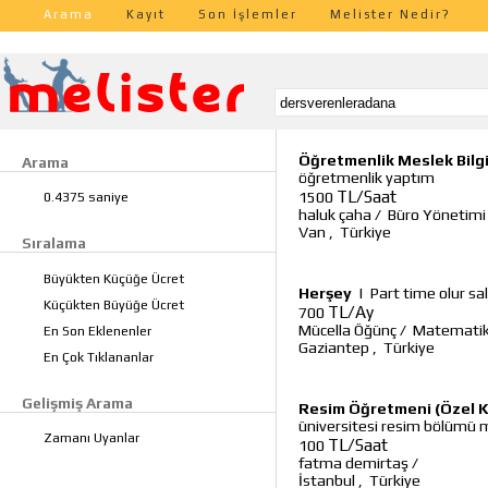
Arama
Kayıt
Son İşlemler
Melister Nedir?
Öğretmenlik Meslek Bilgi
Arama
öğretmenlik yaptım
TL/Saat
1500
0.4375 saniye
haluk çaha
/
Büro Yönetimi
Van
,
Türkiye
Sıralama
Büyükten Küçüğe Ücret
Herşey
|
Part time olur s
Küçükten Büyüğe Ücret
TL/Ay
700
Mücella Öğünç
/
Matematik 
En Son Eklenenler
Gaziantep
,
Türkiye
En Çok Tıklananlar
Gelişmiş Arama
Resim Öğretmeni (Özel K
üniversitesi resim bölüm
Zamanı Uyanlar
TL/Saat
100
fatma demirtaş
/
İstanbul
,
Türkiye