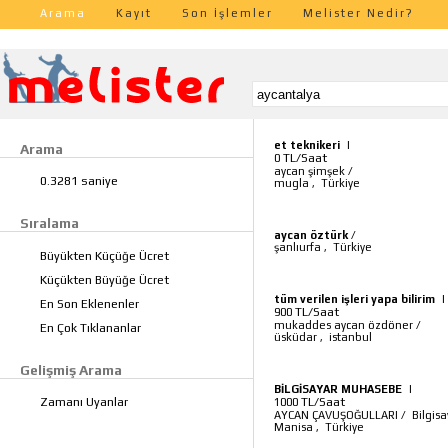
Arama
Kayıt
Son İşlemler
Melister Nedir?
et teknikeri
|
Arama
TL/Saat
0
aycan şimşek
/
0.3281 saniye
mugla
,
Türkiye
Sıralama
aycan öztürk
/
şanlıurfa
,
Türkiye
Büyükten Küçüğe Ücret
Küçükten Büyüğe Ücret
tüm verilen işleri yapa bilirim
|
En Son Eklenenler
TL/Saat
900
mukaddes aycan özdöner
/
En Çok Tıklananlar
üsküdar
,
istanbul
Gelişmiş Arama
BİLGİSAYAR MUHASEBE
|
TL/Saat
Zamanı Uyanlar
1000
AYCAN ÇAVUŞOĞULLARI
/
Bilgis
Manisa
,
Türkiye