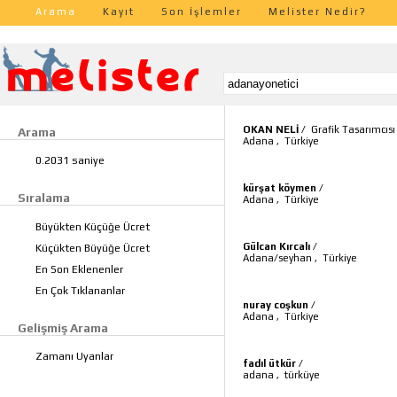
Arama
Kayıt
Son İşlemler
Melister Nedir?
OKAN NELİ
/
Grafik Tasarımcısı
Arama
Adana
,
Türkiye
0.2031 saniye
kürşat köymen
/
Sıralama
Adana
,
Türkiye
Büyükten Küçüğe Ücret
Gülcan Kırcalı
/
Küçükten Büyüğe Ücret
Adana/seyhan
,
Türkiye
En Son Eklenenler
En Çok Tıklananlar
nuray coşkun
/
Adana
,
Türkiye
Gelişmiş Arama
Zamanı Uyanlar
fadıl ütkür
/
adana
,
türküye