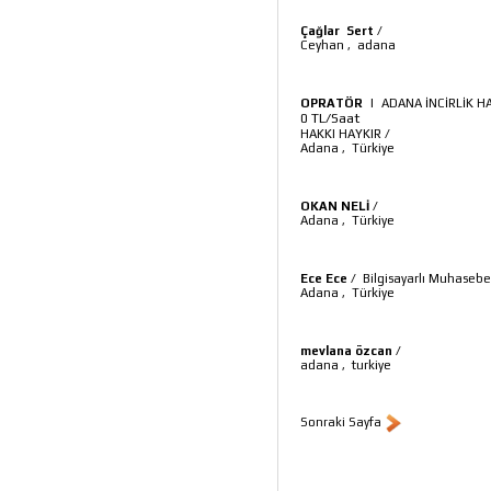
Çağlar Sert
/
Ceyhan
,
adana
OPRATÖR
|
ADANA İNCİRLİK H
TL/Saat
0
HAKKI HAYKIR
/
Adana
,
Türkiye
OKAN NELİ
/
Adana
,
Türkiye
Ece Ece
/
Bilgisayarlı Muhaseb
Adana
,
Türkiye
mevlana özcan
/
adana
,
turkiye
Sonraki Sayfa