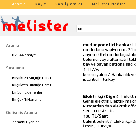
Arama
Kayıt
Son İşlemler
Melister Nedir?
mudur yonetici bankaci
Arama
mudurlugu yapiyorum . 31 ma
ariyoru. Otel mudurlugu.fab
0.2344 saniye
bolumu. veya alternatif tekli
bay ve bayan patrona sag ko
Sıralama
TL/Ay
1
kerem yalcin
/
Bankacilik ve
Büyükten Küçüğe Ücret
istanbul
,
turkey
Küçükten Büyüğe Ücret
En Son Eklenenler
Elektrikçi (Diğer)
|
Elektr
En Çok Tıklananlar
Genel elektrik Elektrik mak
Rüzgardan dan elektrik off
SRC- TELSİZ- İG
Gelişmiş Arama
TL/Saat
100
bulent bulent
/
Elektrikçi (D
Zamanı Uyanlar
İzmir
,
Türkiye