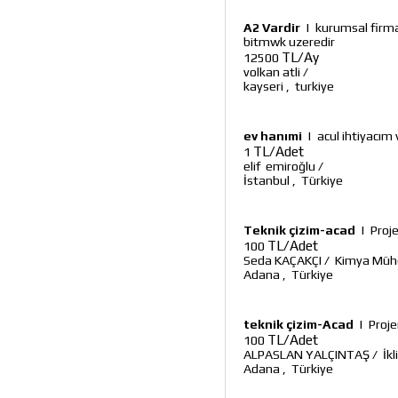
A2 Vardir
|
kurumsal firma
bitmwk uzeredir
TL/Ay
12500
volkan atli
/
kayseri
,
turkiye
ev hanımi
|
acul ihtiyacım 
TL/Adet
1
elif emiroğlu
/
İstanbul
,
Türkiye
Teknik çizim-acad
|
Proj
TL/Adet
100
Seda KAÇAKÇI
/
Kimya Müh
Adana
,
Türkiye
teknik çizim-Acad
|
Proje
TL/Adet
100
ALPASLAN YALÇINTAŞ
/
İk
Adana
,
Türkiye