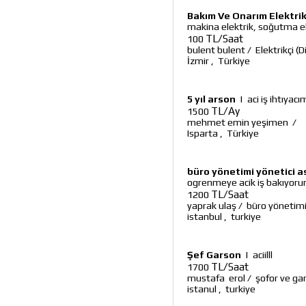
Bakım Ve Onarım Elektrik
makina elektrik, soğutma el
TL/Saat
100
bulent bulent
/
Elektrikçi (D
İzmir
,
Türkiye
5 yıl arson
|
aci iş ihtıyac
TL/Ay
1500
mehmet emin yeşimen
/
Isparta
,
Türkiye
büro yönetimi yönetici as
ogrenmeye acik iş bakıyoru
TL/Saat
1200
yaprak ulaş
/
büro yönetimi 
istanbul
,
turkiye
Şef Garson
|
aciilll
TL/Saat
1700
mustafa erol
/
şofor ve ga
istanul
,
turkiye