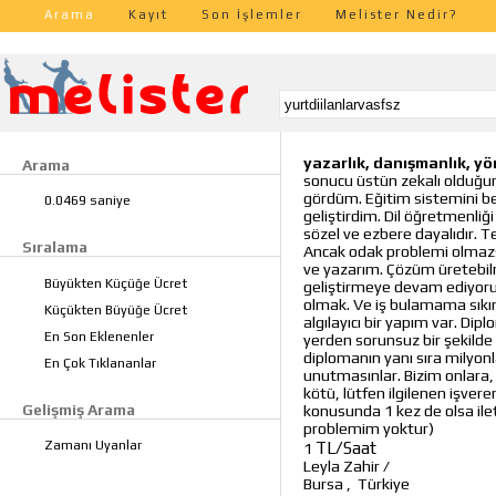
Arama
Kayıt
Son İşlemler
Melister Nedir?
yazarlık, danışmanlık, yön
Arama
sonucu üstün zekalı olduğum
gördüm. Eğitim sistemini 
0.0469 saniye
geliştirdim. Dil öğretmenliğ
sözel ve ezbere dayalıdır. 
Sıralama
Ancak odak problemi olmazsa
ve yazarım. Çözüm üretebil
Büyükten Küçüğe Ücret
geliştirmeye devam ediyorum
olmak. Ve iş bulamama sıkı
Küçükten Büyüğe Ücret
algılayıcı bir yapım var. Dip
En Son Eklenenler
yerden sorunsuz bir şekilde 
diplomanın yanı sıra milyon
En Çok Tıklananlar
unutmasınlar. Bizim onlara, 
kötü, lütfen ilgilenen işvere
Gelişmiş Arama
konusunda 1 kez de olsa ilet
problemim yoktur)
TL/Saat
Zamanı Uyanlar
1
Leyla Zahir
/
Bursa
,
Türkiye