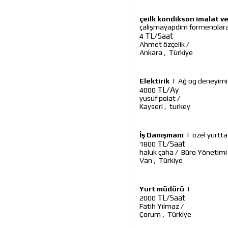
çeilk kondikson imalat 
çalişmayapdim formenolarak
TL/Saat
4
Ahmet özçelik
/
Ankara
,
Türkiye
Elektirik
|
Ağ og deneyimi o
TL/Ay
4000
yusuf polat
/
Kayseri
,
turkey
İş Danışmanı
|
özel yurtta
TL/Saat
1800
haluk çaha
/
Büro Yönetimi
Van
,
Türkiye
Yurt müdürü
|
TL/Saat
2000
Fatih Yılmaz
/
Çorum
,
Türkiye