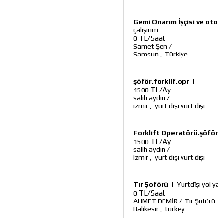
Gemi Onarım İşçisi ve ot
çalışırım
TL/Saat
0
Samet Şen
/
Samsun
,
Türkiye
şöför.forklif.opr
|
TL/Ay
1500
salih aydın
/
izmir
,
yurt dışı yurt dışı
Forklift Operatörü.şöför
TL/Ay
1500
salih aydın
/
izmir
,
yurt dışı yurt dışı
Tır Şoförü
|
Yurtdïşı yol 
TL/Saat
0
AHMET DEMİR
/
Tır Şoförü
Balıkesir
,
turkey