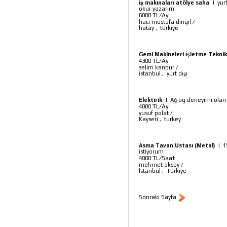
iş makınaları atölye saha
|
yur
okur yazarım
TL/Ay
6000
hacı mustafa dingil
/
hatay
,
türkıye
Gemi Makineleri İşletme Teknik
TL/Ay
4300
selim kanbur
/
istanbul
,
yurt dışı
Elektirik
|
Ağ og deneyimi olan y
TL/Ay
4000
yusuf polat
/
Kayseri
,
turkey
Asma Tavan Ustası (Metal)
|
1
istiyorum
TL/Saat
4000
mehmet aksoy
/
İstanbul
,
Türkiye
Sonraki Sayfa