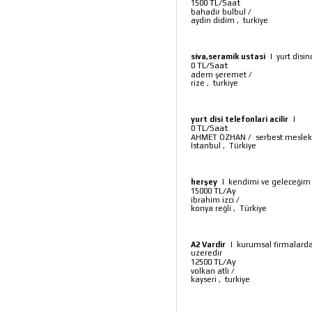
TL/Saat
1500
bahadir bulbul
/
aydin didim
,
turkiye
siva,seramik ustasi
|
yurt disi
TL/Saat
0
adem şeremet
/
rize
,
turkiye
yurt disi telefonlari acilir
|
TL/Saat
0
AHMET ÖZHAN
/
serbest meslek
İstanbul
,
Türkiye
herşey
|
kendimi ve geleceğim 
TL/Ay
15000
ibrahim izci
/
konya reğli
,
Türkiye
A2 Vardir
|
kurumsal firmalarda
uzeredir
TL/Ay
12500
volkan atli
/
kayseri
,
turkiye