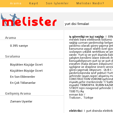
Arama
Kayıt
Son İşlemler
Melister Nedir?
iş güvenliği ve işçi sağlığı
|
ERM
Arama
meslek lisesi elektronik bölümü 
sağlığı uzman yardımcılığı belgem
0.395 saniye
yardımcı olarak görev yapma yetki
kanununa uygun silahlı özel güven
izolasyon ustalık sertifikası ve y
vardır. Yurt içi ve yurt dışında ka
Sıralama
çalıştım.kendimi idare edecek iht
konuşabiliyorum yurt içi ve yurt dı
esnafım (hala devam ediyorum) 
Büyükten Küçüğe Ücret
işçiliğine ve disipline önem ver
görev yapmak istiyorum . (A-B-C 
Küçükten Büyüğe Ücret
yardımcılarında sınıf yoktur) Yu
şehrinde (aşan,süper alışveriş 
En Son Eklenenler
CONSTRUCTION:VORONEJşehrinde 
inşaatı,şehir merkezinde 17 katlı 
En Çok Tıklananlar
inşaatı) TRİMORYA: RUBİN KAZAN 
STROY:nijni novgorod şehrinde (si
TL/Ay
1500
Gelişmiş Arama
erman kör
/
Trabzon
,
Türkiye
Zamanı Uyanlar
elektrikci
|
yurt disinda elektrik