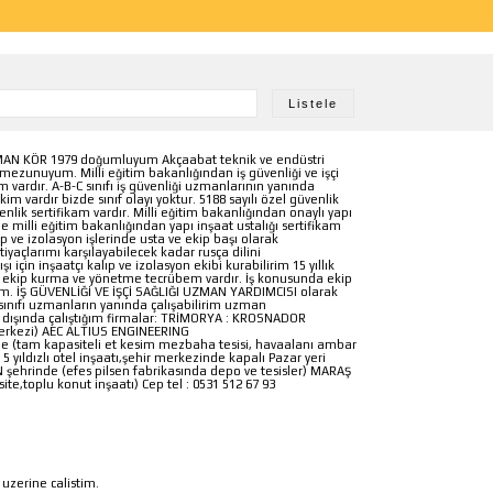
AN KÖR 1979 doğumluyum Akçaabat teknik ve endüstri
mezunuyum. Milli eğitim bakanlığından iş güvenliği ve işçi
 vardır. A-B-C sınıfı iş güvenliği uzmanlarının yanında
m vardır bizde sınıf olayı yoktur. 5188 sayılı özel güvenlik
lik sertifikam vardır. Milli eğitim bakanlığından onaylı yapı
ine milli eğitim bakanlığından yapı inşaat ustalığı sertifikam
lıp ve izolasyon işlerinde usta ve ekip başı olarak
iyaçlarımı karşılayabilecek kadar rusça dilini
şı için inşaatçı kalıp ve izolasyon ekibi kurabilirim 15 yıllık
ekip kurma ve yönetme tecrübem vardır. İş konusunda ekip
irim. İŞ GÜVENLİĞİ VE İŞÇİ SAĞLIĞI UZMAN YARDIMCISI olarak
sınıfı uzmanların yanında çalışabilirim uzman
rt dışında çalıştığım firmalar: TRİMORYA : KROSNADOR
merkezi) AEC ALTIUS ENGINEERING
(tam kapasiteli et kesim mezbaha tesisi, havaalanı ambar
5 yıldızlı otel inşaatı,şehir merkezinde kapalı Pazar yeri
şehrinde (efes pilsen fabrikasında depo ve tesisler) MARAŞ
te,toplu konut inşaatı) Cep tel : 0531 512 67 93
 uzerine calistim.