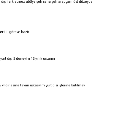
t dışı fark etmez atölye şefı saha şefı arapçam üst düzeyde
eri
|
göreve hazir
urt dışı 5 deneyim 12 yıllık ustanın
5 yıldır asma tavan ustasıyım yurt dısı işlerine katılmak