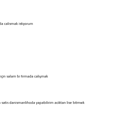
nda calismak istiyorum
için salam bi firmada calişmak
 satis danismanlihoda yapabilirim aciktan lise bitmwk