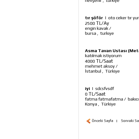
nevşehır
,
turkıye
tır şöför
|
oto ceker tır yur
TL/Ay
2500
engin kavak
/
bursa
,
turkıye
Asma Tavan Ustası (Met
katılmak istiyorum
TL/Saat
4000
mehmet aksoy
/
İstanbul
,
Türkiye
iyi
|
sdcsfvsdf
TL/Saat
0
fatma fatmafatma
/
bakıcı
Konya
,
Türkiye
Önceki Sayfa
|
Sonraki Sa