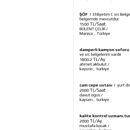
ŞÖF
|
Ehliyetim C src Belge
belgemde mevcutdur
TL/Saat
1500
BÜLENT ÇELİK
/
Manisa
,
Türkiye
damperli kamyon soforu
ve src belgelerim vardir
TL/Ay
1800.2
ahmet akbulut
/
kaysrei
,
turkiye
cam cepe ustası
|
yurt d
TL/Saat
2000
davut ogus
/
kayserı
,
turkıye
kalite kontrol uzmanı.tur
TL/Ay
2000
mustafa kocak
/