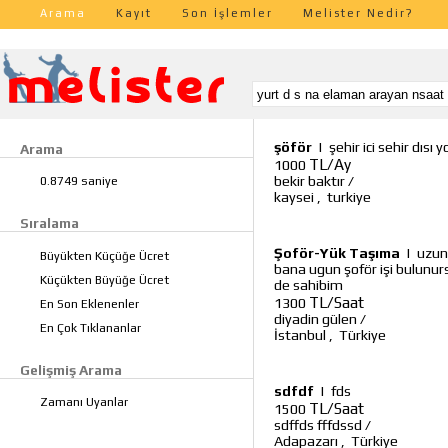
Arama
Kayıt
Son İşlemler
Melister Nedir?
şöför
|
şehir ici sehir dısı 
Arama
TL/Ay
1000
bekir baktır
/
0.8749 saniye
kaysei
,
turkiye
Sıralama
Şoför-Yük Taşıma
|
uzun
Büyükten Küçüğe Ücret
bana ugun şoför işi bulunurs
Küçükten Büyüğe Ücret
de sahibim
TL/Saat
1300
En Son Eklenenler
diyadin gülen
/
En Çok Tıklananlar
İstanbul
,
Türkiye
Gelişmiş Arama
sdfdf
|
fds
Zamanı Uyanlar
TL/Saat
1500
sdffds fffdssd
/
Adapazarı
,
Türkiye