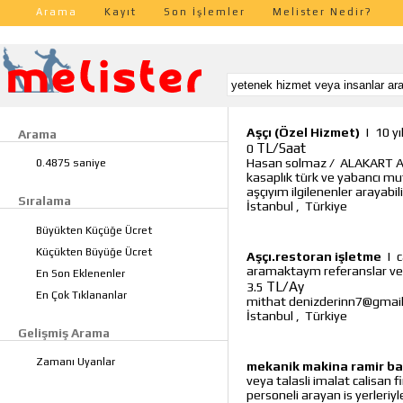
Arama
Kayıt
Son İşlemler
Melister Nedir?
Aşçı (Özel Hizmet)
|
10 yı
Arama
TL/Saat
0
Hasan solmaz
/
ALAKART AŞ
0.4875 saniye
kasaplık türk ve yabancı mu
aşçıyım ilgilenenler arayabilir
Sıralama
İstanbul
,
Türkiye
Büyükten Küçüğe Ücret
Küçükten Büyüğe Ücret
Aşçı.restoran işletme
|
c
aramaktaym referanslar veri
En Son Eklenenler
TL/Ay
3.5
En Çok Tıklananlar
mithat denizderinn7@gmai
İstanbul
,
Türkiye
Gelişmiş Arama
Zamanı Uyanlar
mekanik makina ramir ba
veya talasli imalat calisan 
personeli arayan is yerleriy