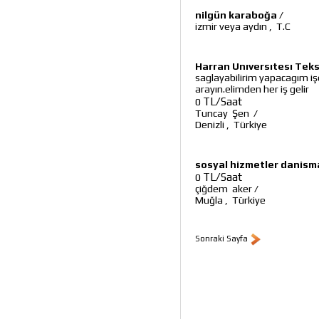
nilgün karaboğa
/
izmir veya aydın
,
T.C
Harran Unıversıtesı Te
saglayabilirim yapacagım iş
arayın.elimden her iş gelir
TL/Saat
0
Tuncay Şen
/
Denizli
,
Türkiye
sosyal hizmetler danis
TL/Saat
0
çiğdem aker
/
Muğla
,
Türkiye
Sonraki Sayfa