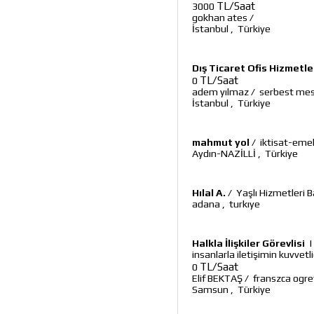
TL/Saat
3000
gokhan ates
/
İstanbul
,
Türkiye
Dış Ticaret Ofis Hizmetle
TL/Saat
0
adem yılmaz
/
serbest mes
İstanbul
,
Türkiye
mahmut yol
/
iktisat-emek
Aydın-NAZİLLİ
,
Türkiye
Hılal A.
/
Yaşlı Hizmetleri 
adana
,
turkıye
Halkla İlişkiler Görevlisi
insanlarla iletişimin kuvvetli
TL/Saat
0
Elif BEKTAŞ
/
franszca ogre
Samsun
,
Türkiye