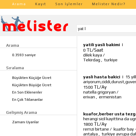
Arama
Kayıt
Son İşlemler
Melister Nedir?
yatili yasli bakimi
|
Arama
TL/Saat
0
dilek kaya
/
0.3593 saniye
Tekirdag
,
turkiye
Sıralama
yasli hasta bakici
|
15 yil
Büyükten Küçüğe Ücret
ariyorum,ciddi,durust,guven
Küçükten Büyüğe Ücret
TL/Ay
1500
natella grigoryan
/
En Son Eklenenler
erivan
,
ermenistan
En Çok Tıklananlar
Gelişmiş Arama
kuafor,berber usta tezg
herangi sicil kayittina da ugr
Zamanı Uyanlar
TL/Ay
1800
remzi birtane
/
kuaför bay
antalya
,
turkiye avrupa dahi