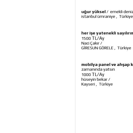
uğur yüksel
/
emekli deniz
istanbul ümraniye
,
Türkiye
her işe yatenekli sayılırı
TL/Ay
1500
Naci Çakır
/
GİRESUN GÖRELE
,
Türkiye
mobilya panel ve ahşap k
zamanında yatsın
TL/Ay
1000
hüseyin bekar
/
Kayseri
,
Türkiye