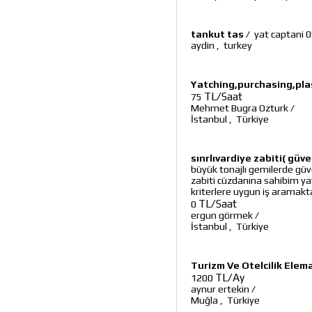
tankut tas
/
yat captani
aydin
,
turkey
Yatching,purchasing,plas
TL/Saat
75
Mehmet Bugra Ozturk
/
İstanbul
,
Türkiye
sınrlıvardiye zabiti( güv
büyük tonajlı gemilerde güv
zabiti cüzdanına sahibim y
kriterlere uygun iş aramak
TL/Saat
0
ergun görmek
/
İstanbul
,
Türkiye
Turizm Ve Otelcilik Elem
TL/Ay
1200
aynur ertekin
/
Muğla
,
Türkiye