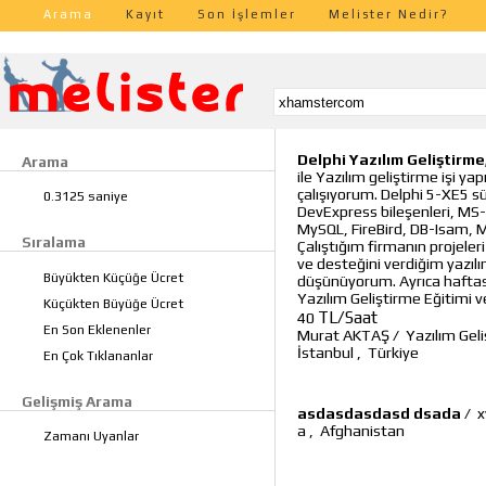
Arama
Kayıt
Son İşlemler
Melister Nedir?
Delphi Yazılım Geliştirme
Arama
ile Yazılım geliştirme işi y
çalışıyorum. Delphi 5-XE5 sü
0.3125 saniye
DevExpress bileşenleri, M
MySQL, FireBird, DB-Isam, 
Sıralama
Çalıştığım firmanın projeler
ve desteğini verdiğim yazıl
Büyükten Küçüğe Ücret
düşünüyorum. Ayrıca haftas
Yazılım Geliştirme Eğitimi
Küçükten Büyüğe Ücret
TL/Saat
40
En Son Eklenenler
Murat AKTAŞ
/
Yazılım Gel
İstanbul
,
Türkiye
En Çok Tıklananlar
Gelişmiş Arama
asdasdasdasd dsada
/
x
a
,
Afghanistan
Zamanı Uyanlar