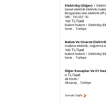
Elektrikçi (Diğer)
|
Elektr
Genel elektrik Elektrik mak
Rüzgardan dan elektrik off
SRC- TELSİZ- İG
TL/Saat
100
bulent bulent
/
Elektrikçi (D
İzmir
,
Türkiye
Bakım Ve Onarım Elektrik
makina elektrik, soğutma el
TL/Saat
100
bulent bulent
/
Elektrikçi (D
İzmir
,
Türkiye
Diğer Kasaplar Ve Et Hazı
TL/Saat
0
ali töreli
/
Aksaray
,
Türkiye
Sonraki Sayfa