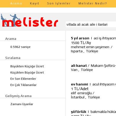
Arama
Kayıt
Son İşlemler
Melister Nedir?
5 yıl arson
|
aci iş ihtıyac
Arama
TL/Ay
1500
mehmet emin yeşimen
/
0.5962 saniye
Isparta
,
Türkiye
Sıralama
ali kanat
/
Makam Şoförü-ö
Büyükten Küçüğe Ücret
Van
,
Türkiye
Küçükten Büyüğe Ücret
En Son Eklenenler
ev hanımi
|
acul ihtiyacım 
En Çok Tıklananlar
TL/Adet
1
elif emiroğlu
/
Gelişmiş Arama
İstanbul
,
Türkiye
Zamanı Uyanlar
şöförlük
|
bakmakla hüküml