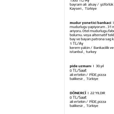
TL/Ay
1300
bayram ali alsay
/
şöförlük
Kayseri
,
Türkiye
mudur yonetici bankaci
mudurlugu yapiyorum . 31 ma
ariyoru. Otel mudurlugu.fab
bolumu. veya alternatif tekli
bay ve bayan patrona sag ko
TL/Ay
1
kerem yalcin
/
Bankacilik ve
istanbul
,
turkey
pide uzmanı
|
30.yıl
TL/Saat
0
ali ertekin
/
PİDE,pizza
balikesir
,
Türkiye
DÖNERCİ
|
22 YILDIR
TL/Saat
0
ali ertekin
/
PİDE,pizza
balikesir
,
Türkiye