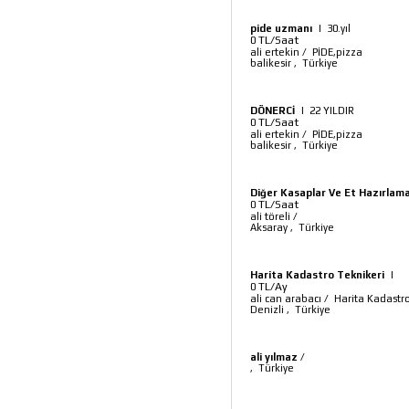
pide uzmanı
|
30.yıl
TL/Saat
0
ali ertekin
/
PİDE,pizza
balikesir
,
Türkiye
DÖNERCİ
|
22 YILDIR
TL/Saat
0
ali ertekin
/
PİDE,pizza
balikesir
,
Türkiye
Diğer Kasaplar Ve Et Hazırlama 
TL/Saat
0
ali töreli
/
Aksaray
,
Türkiye
Harita Kadastro Teknikeri
|
TL/Ay
0
ali can arabacı
/
Harita Kadastr
Denizli
,
Türkiye
ali yılmaz
/
,
Türkiye