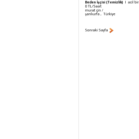
Beden İşçisi (Temizlik)
|
acil bi
TL/Saat
0
murat çin
/
şanlıurfa
,
Türkiye
Sonraki Sayfa