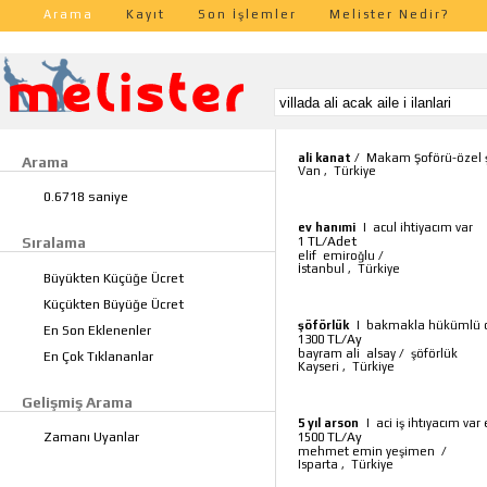
Arama
Kayıt
Son İşlemler
Melister Nedir?
ali kanat
/
Makam Şoförü-özel ş
Arama
Van
,
Türkiye
0.6718 saniye
ev hanımi
|
acul ihtiyacım var
TL/Adet
Sıralama
1
elif emiroğlu
/
İstanbul
,
Türkiye
Büyükten Küçüğe Ücret
Küçükten Büyüğe Ücret
şöförlük
|
bakmakla hükümlü ol
En Son Eklenenler
TL/Ay
1300
bayram ali alsay
/
şöförlük
En Çok Tıklananlar
Kayseri
,
Türkiye
Gelişmiş Arama
5 yıl arson
|
aci iş ihtıyacım var
TL/Ay
Zamanı Uyanlar
1500
mehmet emin yeşimen
/
Isparta
,
Türkiye