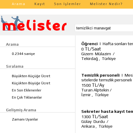
Arama
Kayıt
Son İşlemler
Melister Nedir?
Öğrenci
|
Hafta sonları te
Arama
TL/Saat
0
Gizem Mülazim
/
0.2344 saniye
Tekirdağ
,
Türkiye
Sıralama
Temizlik personeli
|
Mesl
Büyükten Küçüğe Ücret
sıtelerde temızlık personelı
Küçükten Büyüğe Ücret
TL/Ay
1500
Turan Alptekin
/
En Son Eklenenler
İzmir
,
Türkiye
En Çok Tıklananlar
Gelişmiş Arama
Sekreter hasta kayıt tem
TL/Saat
1300
Zamanı Uyanlar
Gülay Durdu
/
Ankara
,
Türkiye