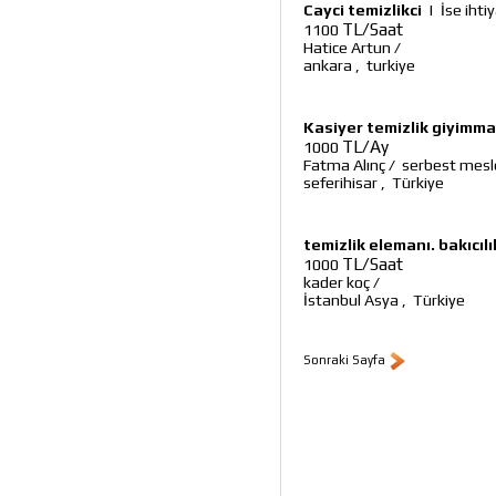
Cayci temizlikci
|
İse ihti
TL/Saat
1100
Hatice Artun
/
ankara
,
turkiye
Kasiyer temizlik giyim
TL/Ay
1000
Fatma Alınç
/
serbest mesl
seferihisar
,
Türkiye
temizlik elemanı. bakıcılı
TL/Saat
1000
kader koç
/
İstanbul Asya
,
Türkiye
Sonraki Sayfa