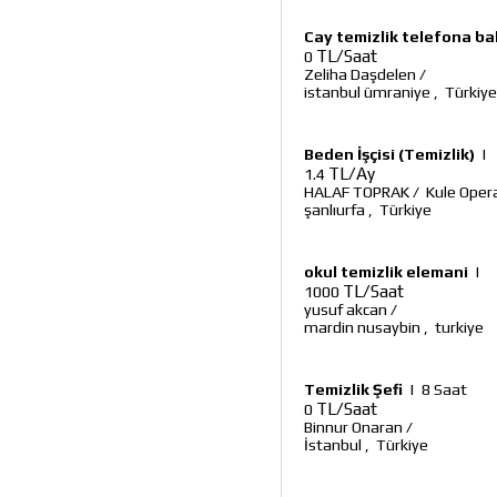
Cay temizlik telefona b
TL/Saat
0
Zeliha Daşdelen
/
istanbul ümraniye
,
Türkiye
Beden İşçisi (Temizlik)
|
TL/Ay
1.4
HALAF TOPRAK
/
Kule Oper
şanlıurfa
,
Türkiye
okul temizlik elemani
|
TL/Saat
1000
yusuf akcan
/
mardin nusaybin
,
turkiye
Temizlik Şefi
|
8 Saat
TL/Saat
0
Binnur Onaran
/
İstanbul
,
Türkiye