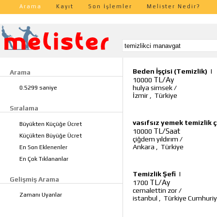
Arama
Kayıt
Son İşlemler
Melister Nedir?
Beden İşçisi (Temizlik)
|
Arama
TL/Ay
10000
hulya simsek
/
0.5299 saniye
İzmir
,
Türkiye
Sıralama
vasıfsız yemek temizlik 
Büyükten Küçüğe Ücret
TL/Saat
10000
Küçükten Büyüğe Ücret
çiğdem yıldırım
/
Ankara
,
Türkiye
En Son Eklenenler
En Çok Tıklananlar
Temizlik Şefi
|
Gelişmiş Arama
TL/Ay
1700
cemalettin zor
/
Zamanı Uyanlar
istanbul
,
Türkiye Cumhuriy