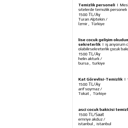
Temizlik personeli
|
Mesl
sıtelerde temızlık personelı
TL/Ay
1500
Turan Alptekin
/
İzmir
,
Türkiye
lise cocuk gelişim okudum 
sekreterlik
|
iş arıyorum ca
olabilirsekreterlik çocuk b
TL/Ay
1500
helin akturk
/
bursa
,
turkiye
Kat Görevlisi-Temizlik
|
TL/Ay
1500
arif soymaz
/
Tokat
,
Türkiye
asci cocuk bakicisi temiz
TL/Saat
1500
emriye akduz
/
istanbul
,
istanbul