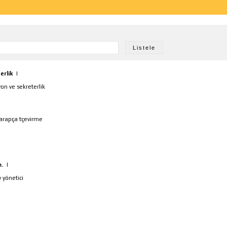
erlik
|
on ve sekreterlik
:arapça tçevirme
m.
|
 yönetici