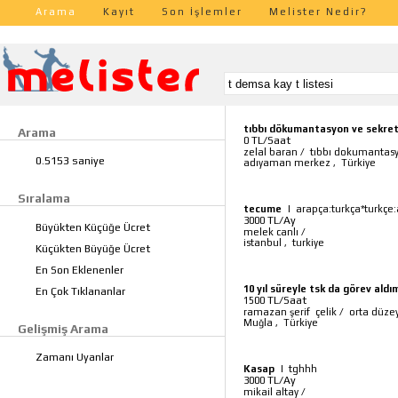
Arama
Kayıt
Son İşlemler
Melister Nedir?
tıbbı dökumantasyon ve sekret
Arama
TL/Saat
0
zelal baran
/
tıbbı dokumantasy
0.5153 saniye
adıyaman merkez
,
Türkiye
Sıralama
tecume
|
arapça:turkça*turkçe
TL/Ay
3000
Büyükten Küçüğe Ücret
melek canlı
/
istanbul
,
turkiye
Küçükten Büyüğe Ücret
En Son Eklenenler
10 yıl süreyle tsk da görev aldı
En Çok Tıklananlar
TL/Saat
1500
ramazan şerif çelik
/
orta düzey
Muğla
,
Türkiye
Gelişmiş Arama
Zamanı Uyanlar
Kasap
|
tghhh
TL/Ay
3000
mikail altay
/