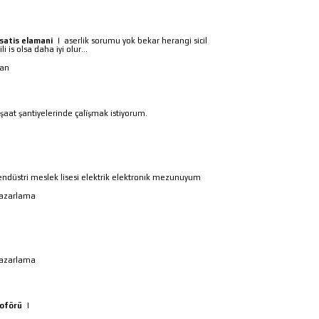
satis elamani
|
aserlik sorumu yok bekar herangi sicil
 is olsa daha iyi olur...
yan
nşaat şantiyelerinde çalïşmak istiyorum.
endüstri meslek lisesi elektrik elektronık mezunuyum
 pazarlama
 pazarlama
şoförü
|