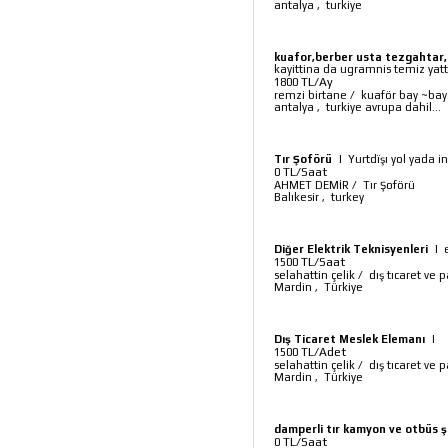
antalya
,
turkiye
kuafor,berber usta tezgahtar,
kayittina da ugramnis temiz yattili
TL/Ay
1800
remzi birtane
/
kuaför bay ~ba
antalya
,
turkiye avrupa dahil...
Tır Şoförü
|
Yurtdïşı yol yada i
TL/Saat
0
AHMET DEMİR
/
Tır Şoförü
Balıkesir
,
turkey
Diğer Elektrik Teknisyenleri
|
TL/Saat
1500
selahattin çelik
/
dış tıcaret ve
Mardin
,
Türkiye
Dış Ticaret Meslek Elemanı
|
TL/Adet
1500
selahattin çelik
/
dış tıcaret ve
Mardin
,
Türkiye
damperli tır kamyon ve otbüs 
TL/Saat
0