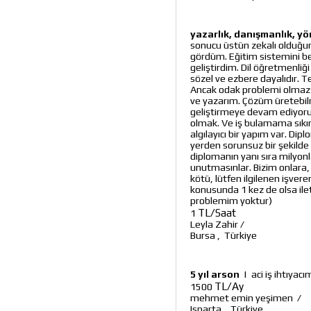
yazarlık, danışmanlık, yön
sonucu üstün zekalı olduğum
gördüm. Eğitim sistemini 
geliştirdim. Dil öğretmenliğ
sözel ve ezbere dayalıdır. 
Ancak odak problemi olmazsa
ve yazarım. Çözüm üretebil
geliştirmeye devam ediyorum
olmak. Ve iş bulamama sıkı
algılayıcı bir yapım var. Dip
yerden sorunsuz bir şekilde 
diplomanın yanı sıra milyon
unutmasınlar. Bizim onlara, 
kötü, lütfen ilgilenen işvere
konusunda 1 kez de olsa ilet
problemim yoktur)
TL/Saat
1
Leyla Zahir
/
Bursa
,
Türkiye
5 yıl arson
|
aci iş ihtıyac
TL/Ay
1500
mehmet emin yeşimen
/
Isparta
,
Türkiye