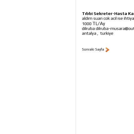
Tıbbi Sekreter-Hasta Ka
aldim suan cok acil ise ihtiy
TL/Ay
1000
dilruba dilruba-musara@ou
antalya
,
turkiye
Sonraki Sayfa