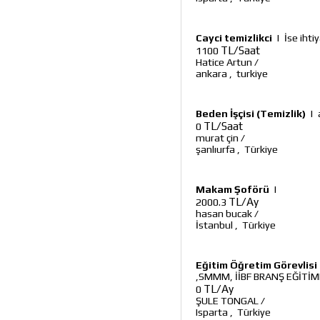
Cayci temizlikci
|
İse ihti
TL/Saat
1100
Hatice Artun
/
ankara
,
turkiye
Beden İşçisi (Temizlik)
|
TL/Saat
0
murat çin
/
şanlıurfa
,
Türkiye
Makam Şoförü
|
TL/Ay
2000.3
hasan bucak
/
İstanbul
,
Türkiye
Eğitim Öğretim Görevlisi
,SMMM, İİBF BRANŞ EĞİTİM
TL/Ay
0
ŞULE TONGAL
/
Isparta
,
Türkiye