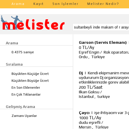
Arama
Kayıt
Son İşlemler
Melister Nedir?
Garson (Servis Elemanı)
Arama
TL/Ay
0
Eşref Engin
/
Rok oparator
0.4375 saniye
Ordu
,
Türkiye
Sıralama
Dj
|
Kendi ekipmanim mevcu
Büyükten Küçüğe Ücret
uydururum Dj organizasyon ac
Küçükten Büyüğe Ücret
etkinliklerinizde gorev alabili
TL/Saat
200
En Son Eklenenler
Ilkan Goksu
/
En Çok Tıklananlar
Istanbul
,
turkiye
Gelişmiş Arama
Çaycı
|
işe ihtiyacım var 
Zamanı Uyanlar
TL/Ay
1000
dudu eşrefli
/
Mersin
,
Türkiye