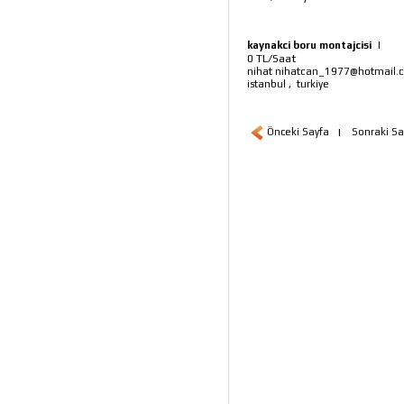
kaynakci boru montajcisi
|
TL/Saat
0
nihat nihatcan_1977@hotmail.
istanbul
,
turkiye
Önceki Sayfa
|
Sonraki Sa