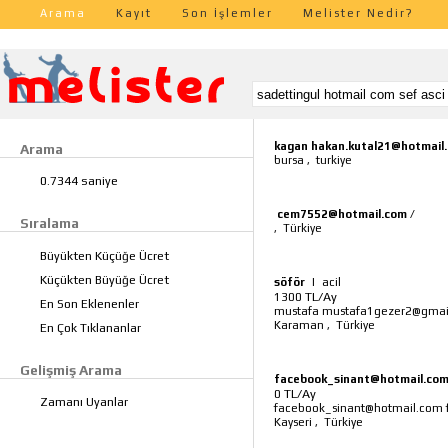
Arama
Kayıt
Son İşlemler
Melister Nedir?
kagan hakan.kutal21@hotmail
Arama
bursa
,
turkiye
0.7344 saniye
cem7552@hotmail.com
/
Sıralama
,
Türkiye
Büyükten Küçüğe Ücret
Küçükten Büyüğe Ücret
söför
|
acil
TL/Ay
1300
En Son Eklenenler
mustafa mustafa1gezer2@gmai
Karaman
,
Türkiye
En Çok Tıklananlar
Gelişmiş Arama
facebook_sinant@hotmail.co
TL/Ay
0
Zamanı Uyanlar
facebook_sinant@hotmail.com 
Kayseri
,
Türkiye