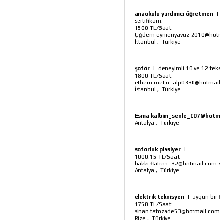
anaokulu yardımcı öğretmen
sertifikam.
TL/Saat
1500
Çiğdem eymenyavuz-2010@hot
İstanbul
,
Türkiye
şoför
|
deneyimli 10 ve 12 te
TL/Saat
1800
ethem metin_alp0330@hotmai
İstanbul
,
Türkiye
Esma kalbim_senle_007@hotm
Antalya
,
Türkiye
soforluk plasiyer
|
TL/Saat
1000.15
hakkı flatron_32@hotmail.com
Antalya
,
Türkiye
elektrik teknisyen
|
uygun bir 
TL/Saat
1750
sinan tatozade53@hotmail.com
Rize
,
Türkiye