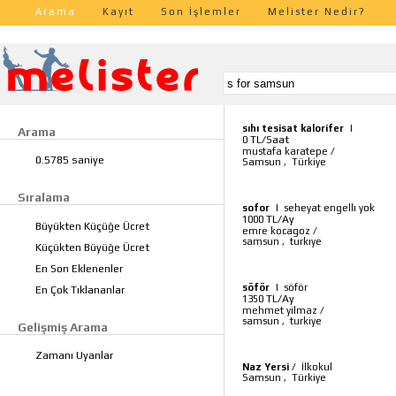
Arama
Kayıt
Son İşlemler
Melister Nedir?
sıhı tesisat kalorifer
|
Arama
TL/Saat
0
mustafa karatepe
/
0.5785 saniye
Samsun
,
Türkiye
Sıralama
sofor
|
seheyat engellı yok
TL/Ay
1000
Büyükten Küçüğe Ücret
emre kocagoz
/
samsun
,
turkıye
Küçükten Büyüğe Ücret
En Son Eklenenler
söför
|
söför
En Çok Tıklananlar
TL/Ay
1350
mehmet yilmaz
/
samsun
,
turkiye
Gelişmiş Arama
Zamanı Uyanlar
Naz Yersi
/
İlkokul
Samsun
,
Türkiye