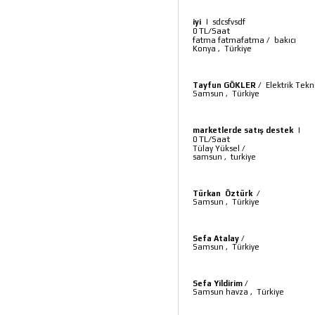
iyi
|
sdcsfvsdf
TL/Saat
0
fatma fatmafatma
/
bakıcı
Konya
,
Türkiye
Tayfun GÖKLER
/
Elektrik Tekn
Samsun
,
Türkiye
marketlerde satış destek
|
TL/Saat
0
Tülay Yüksel
/
samsun
,
turkiye
Türkan Öztürk
/
Samsun
,
Türkiye
Sefa Atalay
/
Samsun
,
Türkiye
Sefa Yildirim
/
Samsun havza
,
Türkiye