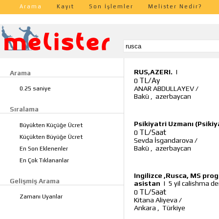
Arama
Kayıt
Son İşlemler
Melister Nedir?
RUS,AZERI.
|
Arama
TL/Ay
0
ANAR ABDULLAYEV
/
0.25 saniye
Bakü
,
azerbaycan
Sıralama
Psikiyatri Uzmanı (Psikiy
Büyükten Küçüğe Ücret
TL/Saat
0
Küçükten Büyüğe Ücret
Sevda İsgandarova
/
Bakü
,
azerbaycan
En Son Eklenenler
En Çok Tıklananlar
Ingilizce ,Rusca, MS pro
Gelişmiş Arama
asistan
|
5 yil calishma d
TL/Saat
0
Zamanı Uyanlar
Kitana Aliyeva
/
Ankara
,
Türkiye