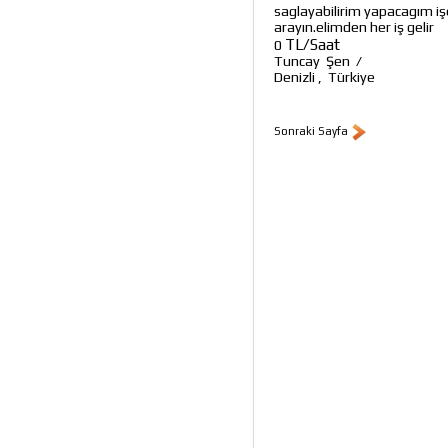
saglayabilirim yapacagım iş
arayın.elimden her iş gelir
TL/Saat
0
Tuncay Şen
/
Denizli
,
Türkiye
Sonraki Sayfa