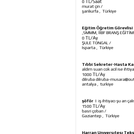
TL/Saat
0
murat çin
/
şanlıurfa
,
Türkiye
Eğitim Öğretim Görevlisi
,SMMM, İİBF BRANŞ EĞİTİM
TL/Ay
0
ŞULE TONGAL
/
Isparta
,
Türkiye
Tıbbi Sekreter-Hasta Ka
aldim suan cok acil ise ihtiy
TL/Ay
1000
dilruba dilruba-musara@ou
antalya
,
turkiye
şöför
|
iş ihtiyacı şu an ç
TL/Ay
1500
basri çoban
/
Gaziantep
,
Türkiye
Harran Unıversıtesı Te