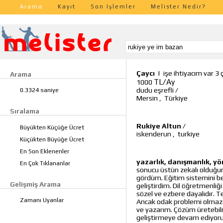
Arama
Kayıt
Son İşlemler
Melister Nedir?
Çaycı
|
işe ihtiyacım var 
Arama
TL/Ay
1000
dudu eşrefli
/
0.3324 saniye
Mersin
,
Türkiye
Sıralama
Rukiye Altun
/
Büyükten Küçüğe Ücret
iskenderun
,
turkiye
Küçükten Büyüğe Ücret
En Son Eklenenler
yazarlık, danışmanlık, yön
En Çok Tıklananlar
sonucu üstün zekalı olduğum
gördüm. Eğitim sistemini 
Gelişmiş Arama
geliştirdim. Dil öğretmenliğ
sözel ve ezbere dayalıdır. 
Zamanı Uyanlar
Ancak odak problemi olmazsa
ve yazarım. Çözüm üretebil
geliştirmeye devam ediyorum