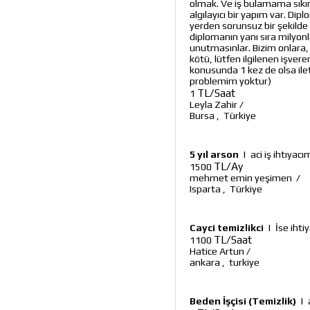
olmak. Ve iş bulamama sıkı
algılayıcı bir yapım var. Dip
yerden sorunsuz bir şekilde 
diplomanın yanı sıra milyon
unutmasınlar. Bizim onlara, 
kötü, lütfen ilgilenen işvere
konusunda 1 kez de olsa ilet
problemim yoktur)
TL/Saat
1
Leyla Zahir
/
Bursa
,
Türkiye
5 yıl arson
|
aci iş ihtıyac
TL/Ay
1500
mehmet emin yeşimen
/
Isparta
,
Türkiye
Cayci temizlikci
|
İse ihti
TL/Saat
1100
Hatice Artun
/
ankara
,
turkiye
Beden İşçisi (Temizlik)
|