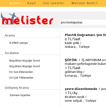
Arama
Kayıt
Son İşlemler
Melister Nedir?
Plastik Doğramacı /pvc 
Arama
TL/Saat
0
kadir çelik
/
0.2969 saniye
Ankara
,
Türkiye
Sıralama
ŞÖFÖR.
|
İŞ ARIYORUM src v
Büyükten Küçüğe Ücret
makam şöförlügünde bulun
Küçükten Büyüğe Ücret
TL/Saat
1
gökhan bbg
/
En Son Eklenenler
k.maraş
,
Türkiye
En Çok Tıklananlar
Gelişmiş Arama
çevre düzenlemede
|
pu
TL/Ay
1
Zamanı Uyanlar
ibrahim civcik
/
izmir selçuk
,
Türkiye