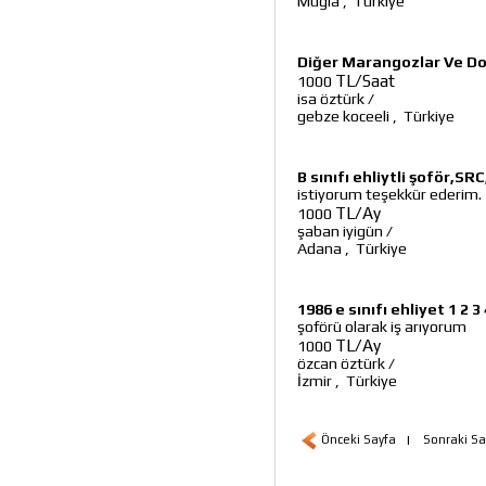
Muğla
,
Türkiye
Diğer Marangozlar Ve Do
TL/Saat
1000
isa öztürk
/
gebze koceeli
,
Türkiye
B sınıfı ehliytli şoför,SR
istiyorum teşekkür ederim.
TL/Ay
1000
şaban iyigün
/
Adana
,
Türkiye
1986 e sınıfı ehliyet 1 2 3
şoförü olarak iş arıyorum
TL/Ay
1000
özcan öztürk
/
İzmir
,
Türkiye
Önceki Sayfa
|
Sonraki Sa