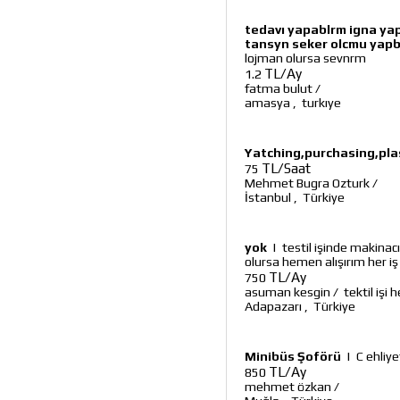
tedavı yapablrm igna ya
tansyn seker olcmu yap
lojman olursa sevnrm
TL/Ay
1.2
fatma bulut
/
amasya
,
turkıye
Yatching,purchasing,plas
TL/Saat
75
Mehmet Bugra Ozturk
/
İstanbul
,
Türkiye
yok
|
testil işinde makinac
olursa hemen alışırım her iş
TL/Ay
750
asuman kesgin
/
tektil işi h
Adapazarı
,
Türkiye
Minibüs Şoförü
|
C ehliye
TL/Ay
850
mehmet özkan
/