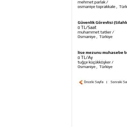
mehmet parlak
/
osmaniye toprakkale
,
Türk
Güvenlik Görevlisi (Silahlı
TL/Saat
0
muhammet tatlıer
/
Osmaniye
,
Türkiye
lise mezunu muhasebe 
TL/Ay
0
tuğçe küçükköşker
/
Osmaniye
,
Türkiye
Önceki Sayfa
|
Sonraki Sa