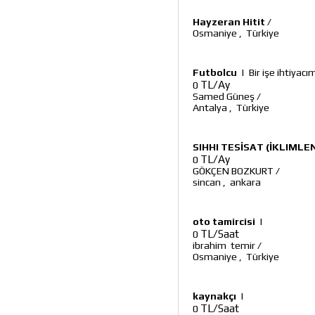
Hayzeran Hitit
/
Osmaniye
,
Türkiye
Futbolcu
|
Bir işe ihtiyacı
TL/Ay
0
Samed Güneş
/
Antalya
,
Türkiye
SIHHI TESİSAT (İKLIML
TL/Ay
0
GÖKÇEN BOZKURT
/
sincan
,
ankara
oto tamircisi
|
TL/Saat
0
ibrahim temir
/
Osmaniye
,
Türkiye
kaynakçı
|
TL/Saat
0