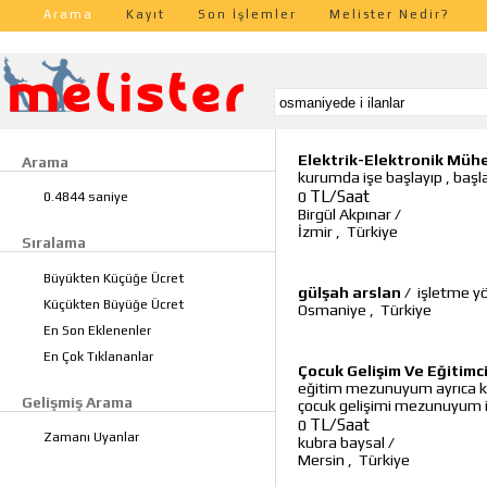
Arama
Kayıt
Son İşlemler
Melister Nedir?
Elektrik-Elektronik Müh
Arama
kurumda işe başlayıp , başl
TL/Saat
0
0.4844 saniye
Birgül Akpınar
/
İzmir
,
Türkiye
Sıralama
Büyükten Küçüğe Ücret
gülşah arslan
/
işletme y
Küçükten Büyüğe Ücret
Osmaniye
,
Türkiye
En Son Eklenenler
En Çok Tıklananlar
Çocuk Gelişim Ve Eğitimci
eğitim mezunuyum ayrıca ka
Gelişmiş Arama
çocuk gelişimi mezunuyum i
TL/Saat
0
Zamanı Uyanlar
kubra baysal
/
Mersin
,
Türkiye