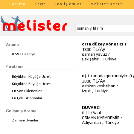
Arama
Kayıt
Son İşlemler
Melister Nedir?
orta düzey yönetici
|
Arama
TL/Ay
1800
osman yavuz
/
0.5937 saniye
Eskişehir
,
Türkiye
Sıralama
dj
|
canada gocmeniyim 8 yi
Büyükten Küçüğe Ücret
TL/Ay
3000
Küçükten Büyüğe Ücret
ashkan keshtiban
/
izmir
,
turkiye
En Son Eklenenler
En Çok Tıklananlar
DUVARCI
|
Gelişmiş Arama
TL/Saat
0
OSMAN KARADEMİR
/
Zamanı Uyanlar
Adıyaman
,
Türkiye