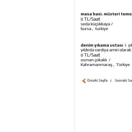
masa basi. müsteri temsi
TL/Saat
0
seda küçükkaya
/
bursa
,
turkiye
denim yıkama ustası
|
yı
yıldırda vardiya amiri olarak
TL/Saat
0
osman çokaklı
/
Kahramanmaraş
,
Türkiye
Önceki Sayfa
|
Sonraki Sa