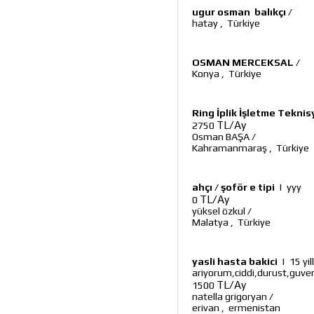
ugur osman balıkçı
/
hatay
,
Türkiye
OSMAN MERCEKSAL
/
Konya
,
Türkiye
Ring İplik İşletme Teknis
TL/Ay
2750
Osman BAŞA
/
Kahramanmaraş
,
Türkiye
ahçı / şoför e tipi
|
yyy
TL/Ay
0
yüksel özkul
/
Malatya
,
Türkiye
yasli hasta bakici
|
15 yil
ariyorum,ciddi,durust,guven
TL/Ay
1500
natella grigoryan
/
erivan
,
ermenistan