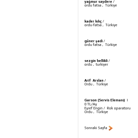
yağmur saydere
/
ordu fatsa
,
Türkiye
kader kılıç
/
ordu-fatsa
,
Türkiye
güner şadi
/
ordu fatsa
,
Türkiye
sezgin bellikli
/
ordu
,
turkiyer
Arif Arslan
/
Ordu
,
Türkiye
Garson (Servis Elemanı)
|
TL/Ay
0
Eşref Engin
/
Rok oparatoru
Ordu
,
Türkiye
Sonraki Sayfa