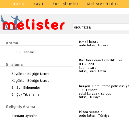
Arama
Kayıt
Son İşlemler
Melister Nedir?
ismail kara
/
Arama
ordu fatsa
,
turkiye
0.3593 saniye
Kat Görevlisi-Temizlik
|
is
TL/Saat
Sıralama
0
kadir acar
/
fatsa
,
ordu fatsa
Büyükten Küçüğe Ücret
Küçükten Büyüğe Ücret
herşey
|
ordu fatsa polis asaiş 
En Son Eklenenler
TL/Saat
1.5
celal kurvaz
/
serbes
En Çok Tıklananlar
fatsa
,
turkiye
Gelişmiş Arama
kübra sunma
/
ordu fatsa
,
Türkiye
Zamanı Uyanlar