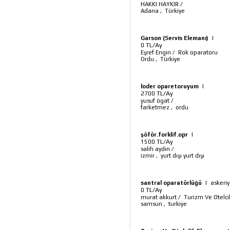
HAKKI HAYKIR
/
Adana
,
Türkiye
Garson (Servis Elemanı)
|
TL/Ay
0
Eşref Engin
/
Rok oparatoru
Ordu
,
Türkiye
loder oparetoruyum
|
TL/Ay
2700
yusuf ögat
/
farketmez
,
ordu
şöför.forklif.opr
|
TL/Ay
1500
salih aydın
/
izmir
,
yurt dışı yurt dışı
santral oparatörlüğü
|
askeri
TL/Ay
0
murat akkurt
/
Turizm Ve Otelci
samsun
,
turkiye