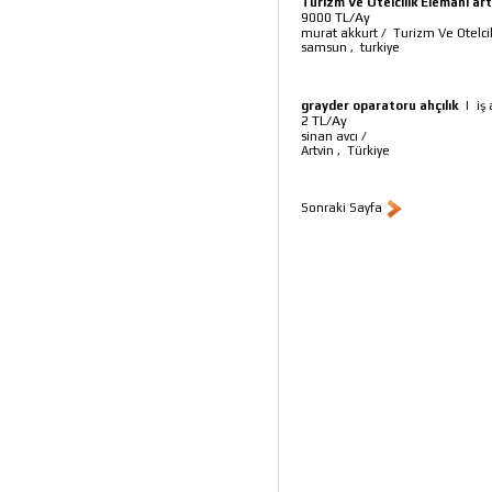
Turizm Ve Otelcilik Elemanı ar
TL/Ay
9000
murat akkurt
/
Turizm Ve Otelci
samsun
,
turkiye
grayder oparatoru ahçılık
|
iş
TL/Ay
2
sinan avcı
/
Artvin
,
Türkiye
Sonraki Sayfa