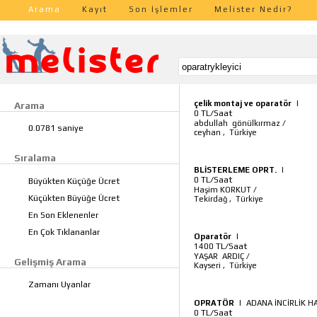
Arama
Kayıt
Son İşlemler
Melister Nedir?
çelik montaj ve oparatör
|
Arama
TL/Saat
0
abdullah gönülkırmaz
/
0.0781 saniye
ceyhan
,
Türkiye
Sıralama
BLİSTERLEME OPRT.
|
TL/Saat
0
Büyükten Küçüğe Ücret
Haşim KORKUT
/
Küçükten Büyüğe Ücret
Tekirdağ
,
Türkiye
En Son Eklenenler
En Çok Tıklananlar
Oparatör
|
TL/Saat
1400
YAŞAR ARDIÇ
/
Gelişmiş Arama
Kayseri
,
Türkiye
Zamanı Uyanlar
OPRATÖR
|
ADANA İNCİRLİK H
TL/Saat
0