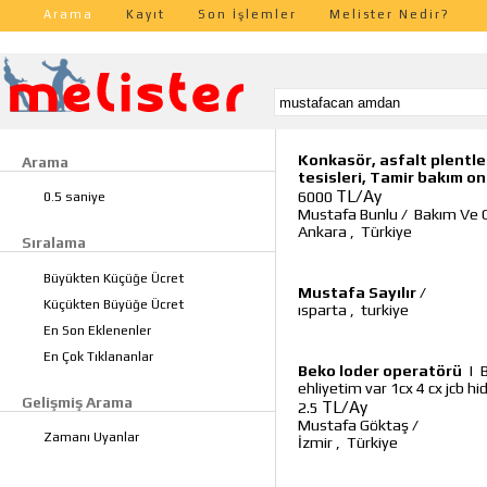
Arama
Kayıt
Son İşlemler
Melister Nedir?
Konkasör, asfalt plentler
Arama
tesisleri, Tamir bakım on
TL/Ay
6000
0.5 saniye
Mustafa Bunlu
/
Bakım Ve O
Ankara
,
Türkiye
Sıralama
Büyükten Küçüğe Ücret
Mustafa Sayılır
/
Küçükten Büyüğe Ücret
ısparta
,
turkiye
En Son Eklenenler
En Çok Tıklananlar
Beko loder operatörü
|
ehliyetim var 1cx 4 cx jcb h
Gelişmiş Arama
TL/Ay
2.5
Mustafa Göktaş
/
Zamanı Uyanlar
İzmir
,
Türkiye