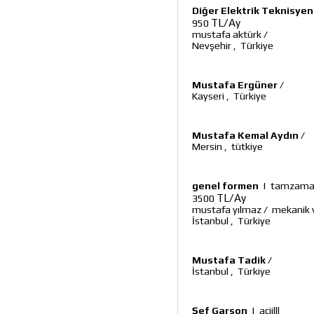
Diğer Elektrik Teknisyen
TL/Ay
950
mustafa aktürk
/
Nevşehir
,
Türkiye
Mustafa Ergüner
/
Kayseri
,
Türkiye
Mustafa Kemal Aydın
/
Mersin
,
tütkiye
genel formen
|
tamzaman
TL/Ay
3500
mustafa yılmaz
/
mekanik v
İstanbul
,
Türkiye
Mustafa Tadik
/
İstanbul
,
Türkiye
Şef Garson
|
aciilll