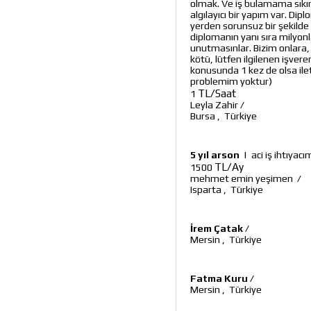
olmak. Ve iş bulamama sıkı
algılayıcı bir yapım var. Dip
yerden sorunsuz bir şekilde 
diplomanın yanı sıra milyon
unutmasınlar. Bizim onlara, 
kötü, lütfen ilgilenen işvere
konusunda 1 kez de olsa ilet
problemim yoktur)
TL/Saat
1
Leyla Zahir
/
Bursa
,
Türkiye
5 yıl arson
|
aci iş ihtıyac
TL/Ay
1500
mehmet emin yeşimen
/
Isparta
,
Türkiye
İrem Çatak
/
Mersin
,
Türkiye
Fatma Kuru
/
Mersin
,
Türkiye