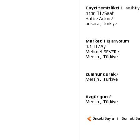
Cayci temizlikci
|
İse ihti
TL/Saat
1100
Hatice Artun
/
ankara
,
turkiye
Market
|
iş arıyorum
TL/Ay
1.1
Mehmet SEVER
/
Mersin
,
Türkiye
cumhur durak
/
Mersin
,
Türkiye
özgür gün
/
Mersin
,
Türkiye
Önceki Sayfa
|
Sonraki Sa