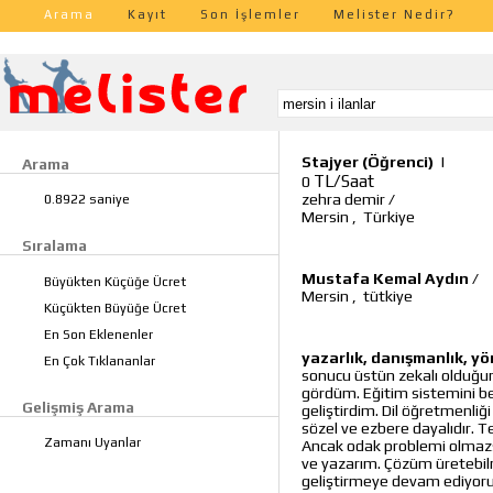
Arama
Kayıt
Son İşlemler
Melister Nedir?
Stajyer (Öğrenci)
|
Arama
TL/Saat
0
zehra demir
/
0.8922 saniye
Mersin
,
Türkiye
Sıralama
Mustafa Kemal Aydın
/
Büyükten Küçüğe Ücret
Mersin
,
tütkiye
Küçükten Büyüğe Ücret
En Son Eklenenler
yazarlık, danışmanlık, yön
En Çok Tıklananlar
sonucu üstün zekalı olduğum
gördüm. Eğitim sistemini 
Gelişmiş Arama
geliştirdim. Dil öğretmenliğ
sözel ve ezbere dayalıdır. 
Zamanı Uyanlar
Ancak odak problemi olmazsa
ve yazarım. Çözüm üretebil
geliştirmeye devam ediyorum