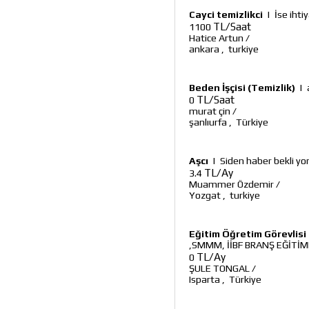
Cayci temizlikci
|
İse ihti
TL/Saat
1100
Hatice Artun
/
ankara
,
turkiye
Beden İşçisi (Temizlik)
|
TL/Saat
0
murat çin
/
şanlıurfa
,
Türkiye
Aşcı
|
Siden haber bekli y
TL/Ay
3.4
Muammer Özdemir
/
Yozgat
,
turkiye
Eğitim Öğretim Görevlisi
,SMMM, İİBF BRANŞ EĞİTİM
TL/Ay
0
ŞULE TONGAL
/
Isparta
,
Türkiye