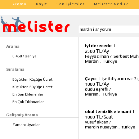
Arama
Kayıt
Son İşlemler
Melister Nedir?
Iyi derecede
|
Arama
TL/Ay
2500
Feyyaz ilhan
/
Serbest Muh
0.4687 saniye
Mardin
,
Türkiye
Sıralama
Çaycı
|
işe ihtiyacım var 
Büyükten Küçüğe Ücret
TL/Ay
1000
Küçükten Büyüğe Ücret
dudu eşrefli
/
Mersin
,
Türkiye
En Son Eklenenler
En Çok Tıklananlar
okul temizlik elemani
|
Gelişmiş Arama
TL/Saat
1000
yusuf akcan
/
Zamanı Uyanlar
mardin nusaybin
,
turkiye