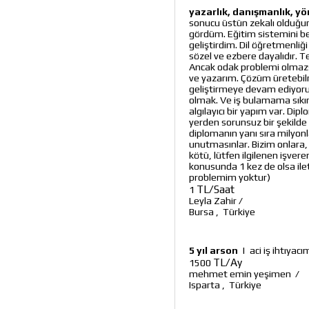
yazarlık, danışmanlık, yön
sonucu üstün zekalı olduğum
gördüm. Eğitim sistemini 
geliştirdim. Dil öğretmenliğ
sözel ve ezbere dayalıdır. 
Ancak odak problemi olmazsa
ve yazarım. Çözüm üretebil
geliştirmeye devam ediyorum
olmak. Ve iş bulamama sıkı
algılayıcı bir yapım var. Dip
yerden sorunsuz bir şekilde 
diplomanın yanı sıra milyon
unutmasınlar. Bizim onlara, 
kötü, lütfen ilgilenen işvere
konusunda 1 kez de olsa ilet
problemim yoktur)
TL/Saat
1
Leyla Zahir
/
Bursa
,
Türkiye
5 yıl arson
|
aci iş ihtıyac
TL/Ay
1500
mehmet emin yeşimen
/
Isparta
,
Türkiye