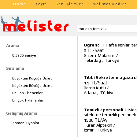
Arama
Kayıt
Son İşlemler
Melister Nedir?
Öğrenci
|
Hafta sonları te
Arama
TL/Saat
0
Gizem Mülazim
/
0.3906 saniye
Tekirdağ
,
Türkiye
Sıralama
Tıbbi Sekreter magaza d
Büyükten Küçüğe Ücret
TL/Saat
1.5
Küçükten Büyüğe Ücret
Berna Kutlu
/
Adana
,
Türkiye
En Son Eklenenler
En Çok Tıklananlar
Temizlik personeli
|
Mesl
Gelişmiş Arama
sıtelerde temızlık personelı
TL/Ay
1500
Zamanı Uyanlar
Turan Alptekin
/
İzmir
,
Türkiye