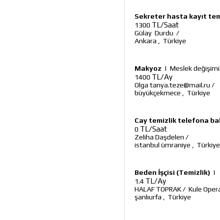
Sekreter hasta kayıt tem
TL/Saat
1300
Gülay Durdu
/
Ankara
,
Türkiye
Makyoz
|
Meslek değişimi
TL/Ay
1400
Olga tanya.teze@mail.ru
/
büyükçekmece
,
Türkiye
Cay temizlik telefona b
TL/Saat
0
Zeliha Daşdelen
/
istanbul ümraniye
,
Türkiye
Beden İşçisi (Temizlik)
|
TL/Ay
1.4
HALAF TOPRAK
/
Kule Oper
şanlıurfa
,
Türkiye