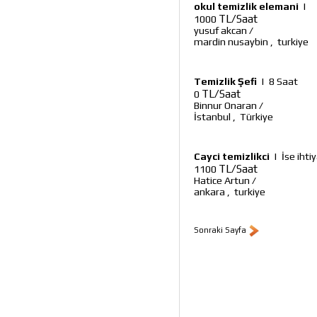
okul temizlik elemani
|
TL/Saat
1000
yusuf akcan
/
mardin nusaybin
,
turkiye
Temizlik Şefi
|
8 Saat
TL/Saat
0
Binnur Onaran
/
İstanbul
,
Türkiye
Cayci temizlikci
|
İse ihti
TL/Saat
1100
Hatice Artun
/
ankara
,
turkiye
Sonraki Sayfa