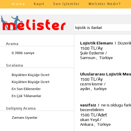
Arama
Kayıt
Son İşlemler
Melister Nedir?
Lojistik Elemanı
|
Düzenli
Arama
TL/Ay
1500
Şule Özdemir
/
0.3906 saniye
Samsun
,
Türkiye
Sıralama
Uluslararası Lojistik Me
Büyükten Küçüğe Ücret
TL/Ay
1500
Küçükten Büyüğe Ücret
cezmi kismir
/
aydin
,
turkiye
En Son Eklenenler
En Çok Tıklananlar
vasifsiz
|
ne is oldugu far
Gelişmiş Arama
becerebilirim
TL/Adet
1500
Zamanı Uyanlar
okan Yeşil
/
Ankara
,
Türkiye