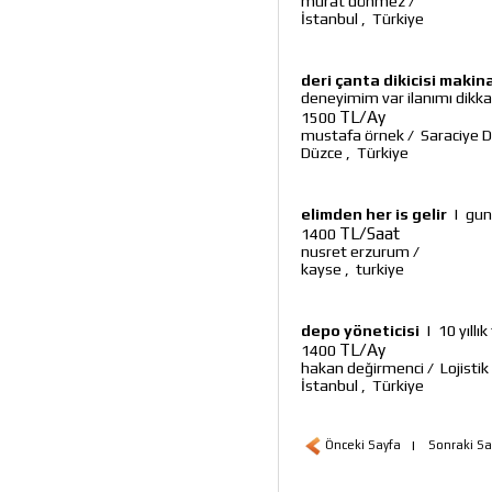
murat dönmez
/
İstanbul
,
Türkiye
deri çanta dikicisi makina
deneyimim var ilanımı dikka
TL/Ay
1500
mustafa örnek
/
Saraciye Di
Düzce
,
Türkiye
elimden her is gelir
|
gun
TL/Saat
1400
nusret erzurum
/
kayse
,
turkiye
depo yöneticisi
|
10 yıllı
TL/Ay
1400
hakan değirmenci
/
Lojisti
İstanbul
,
Türkiye
Önceki Sayfa
|
Sonraki Sa