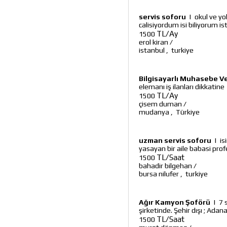
servis soforu
|
okul ve y
calisiyordum isi biliyorum 
TL/Ay
1500
erol kiran
/
istanbul
,
turkiye
Bilgisayarlı Muhasebe V
elemanı iş ilanları dikkatine
TL/Ay
1500
çisem duman
/
mudanya
,
Türkiye
uzman servis soforu
|
is
yasayan bir aile babasi prof
TL/Saat
1500
bahadir bilgehan
/
bursa nilufer
,
turkiye
Ağır Kamyon Şoförü
|
7 
şirketinde. Şehir dışı ; Adan
TL/Saat
1500