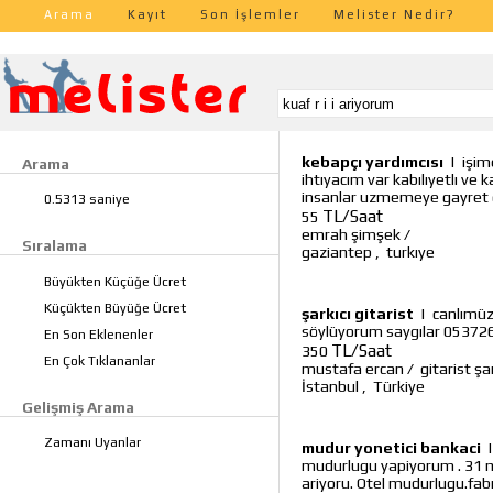
Arama
Kayıt
Son İşlemler
Melister Nedir?
kebapçı yardımcısı
|
işim
Arama
ihtıyacım var kabılıyetlı ve 
insanlar uzmemeye gayret g
0.5313 saniye
TL/Saat
55
emrah şimşek
/
Sıralama
gaziantep
,
turkıye
Büyükten Küçüğe Ücret
Küçükten Büyüğe Ücret
şarkıcı gitarist
|
canlımüzi
söylüyorum saygılar 053726
En Son Eklenenler
TL/Saat
350
En Çok Tıklananlar
mustafa ercan
/
gitarist şar
İstanbul
,
Türkiye
Gelişmiş Arama
Zamanı Uyanlar
mudur yonetici bankaci
mudurlugu yapiyorum . 31 ma
ariyoru. Otel mudurlugu.fab