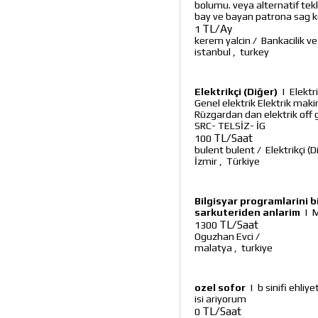
bolumu. veya alternatif tekli
bay ve bayan patrona sag ko
TL/Ay
1
kerem yalcin
/
Bankacilik ve
istanbul
,
turkey
Elektrikçi (Diğer)
|
Elektr
Genel elektrik Elektrik mak
Rüzgardan dan elektrik off
SRC- TELSİZ- İG
TL/Saat
100
bulent bulent
/
Elektrikçi (D
İzmir
,
Türkiye
Bilgisyar programlarini 
sarkuteriden anlarim
|
M
TL/Saat
1300
Oguzhan Evci
/
malatya
,
turkiye
ozel sofor
|
b sinifi ehliy
isi ariyorum
TL/Saat
0