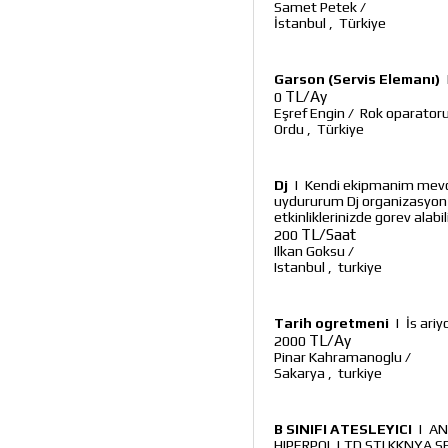
Samet Petek
/
İstanbul
,
Türkiye
Garson (Servis Elemanı)
TL/Ay
0
Eşref Engin
/
Rok oparator
Ordu
,
Türkiye
Dj
|
Kendi ekipmanim mevcu
uydururum Dj organizasyon ac
etkinliklerinizde gorev alabili
TL/Saat
200
Ilkan Goksu
/
Istanbul
,
turkiye
Tarih ogretmeni
|
İs ari
TL/Ay
2000
Pinar Kahramanoglu
/
Sakarya
,
turkiye
B SINIFI ATESLEYICI
|
AN
HIPERPOL LTD.STI KKNYA SE