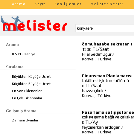
Arama
Kayıt
Son İşlemler
Melister Nedir?
önmuhasebe sekreter
|
Arama
TL/Saat
1500
Hilal Sedef Uğur
/
0.5313 saniye
Konya
,
Türkiye
Sıralama
Finansman Planlamacısı
Büyükten Küçüğe Ücret
fakültesi işletme bölümü
Küçükten Büyüğe Ücret
TL/Saat
0
havva çıkrık
/
En Son Eklenenler
Konya
,
Türkiye
En Çok Tıklananlar
Gelişmiş Arama
Pazarlama satış şoför s
çok iyi işime bağlı ve çalis
Zamanı Uyanlar
TL/Ay
0
feyziserkan erdogan
/
Konya
,
Türkiye