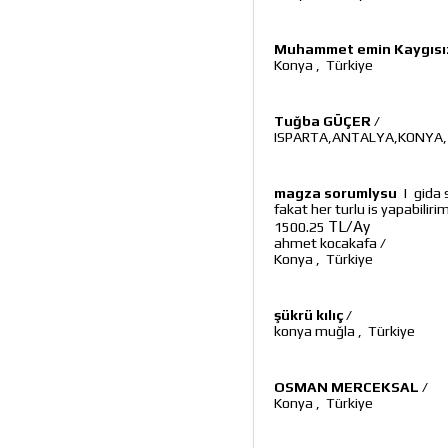
Muhammet emin Kaygısı
Konya
,
Türkiye
Tuğba GÜÇER
/
ISPARTA,ANTALYA,KONYA,İ
magza sorumlysu
|
gida 
fakat her turlu is yapabilirim
TL/Ay
1500.25
ahmet kocakafa
/
Konya
,
Türkiye
şükrü kılıç
/
konya muğla
,
Türkiye
OSMAN MERCEKSAL
/
Konya
,
Türkiye