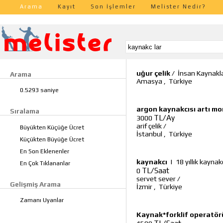
Arama
Kayıt
Son İşlemler
Melister Nedir?
uğur çelik
/
İnsan Kaynakl
Arama
Amasya
,
Türkiye
0.5293 saniye
argon kaynakcısı artı mo
Sıralama
TL/Ay
3000
arif çelik
/
Büyükten Küçüğe Ücret
İstanbul
,
Türkiye
Küçükten Büyüğe Ücret
En Son Eklenenler
kaynakcı
|
18 yıllık kayna
En Çok Tıklananlar
TL/Saat
0
servet sever
/
Gelişmiş Arama
İzmir
,
Türkiye
Zamanı Uyanlar
Kaynak*forklif operatör