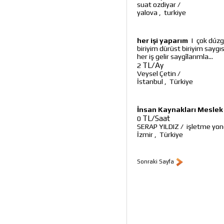
suat ozdiyar
/
yalova
,
turkiye
her işi yaparım
|
çok dúzg
biriyim dürüst biriyim sayg
her iş gelir saygîlarımla...
TL/Ay
2
Veysel Çetin
/
İstanbul
,
Türkiye
İnsan Kaynakları Meslek
TL/Saat
0
SERAP YILDIZ
/
işletme yon
İzmir
,
Türkiye
Sonraki Sayfa