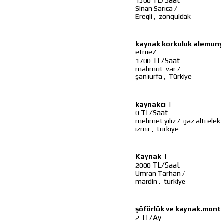
TL/Saat
1500
Sinan Sarıca
/
Eregli
,
zonguldak
kaynak korkuluk alemuny
etmeZ
TL/Saat
1700
mahmut var
/
şanlıurfa
,
Türkiye
kaynakcı
|
TL/Saat
0
mehmet yiliz
/
gaz altı ele
izmir
,
turkiye
Kaynak
|
TL/Saat
2000
Umran Tarhan
/
mardin
,
turkiye
şöförlük ve kaynak.monta
TL/Ay
2