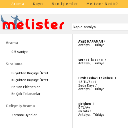
Arama
Kayıt
Son İşlemler
Melister Nedir?
AYŞE KARAMAN
/
Arama
Antalya
,
Türkiye
0.5 saniye
serhat kazancı
/
Antalya
,
Türkiye
Sıralama
Büyükten Küçüğe Ücret
Fizik Tedavi Teknikeri
|
Küçükten Büyüğe Ücret
TL/Saat
1.5
Seda Kaya
/
En Son Eklenenler
Antalya
,
Türkiye
En Çok Tıklananlar
girişken
|
Gelişmiş Arama
TL/Ay
0
ali tülü
/
Antalya
,
Türkiye
Zamanı Uyanlar