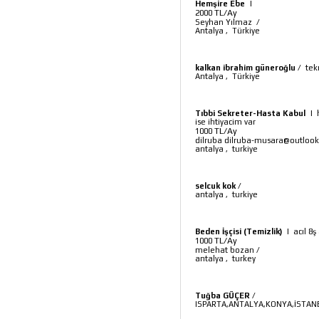
Hemşire Ebe
|
TL/Ay
2000
Seyhan Yılmaz
/
Antalya
,
Türkiye
kalkan ibrahim güneroğlu
/
tek
Antalya
,
Türkiye
Tıbbi Sekreter-Hasta Kabul
|
ise ihtiyacim var
TL/Ay
1000
dilruba dilruba-musara@outloo
antalya
,
turkiye
selcuk kok
/
antalya
,
turkiye
Beden İşçisi (Temizlik)
|
acıl 8
TL/Ay
1000
melehat bozan
/
antalya
,
turkey
Tuğba GÜÇER
/
ISPARTA,ANTALYA,KONYA,İSTANB