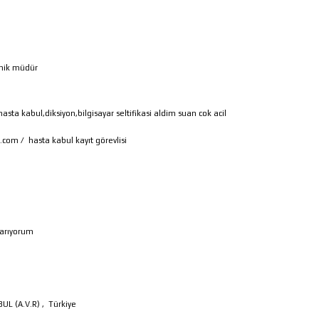
nik müdür
hasta kabul,diksiyon,bilgisayar seltifikasi aldim suan cok acil
k.com
/
hasta kabul kayıt görevlisi
ş arıyorum
UL (A.V.R)
,
Türkiye