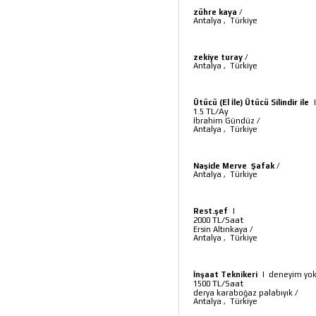
zühre kaya
/
Antalya
,
Türkiye
zekiye turay
/
Antalya
,
Türkiye
Ütücü (El İle) Ütücü Silindir ile
TL/Ay
1.5
İbrahim Gündüz
/
Antalya
,
Türkiye
Naşide Merve Şafak
/
Antalya
,
Türkiye
Rest.şef
|
TL/Saat
2000
Ersin Altınkaya
/
Antalya
,
Türkiye
İnşaat Teknikeri
|
deneyim yo
TL/Saat
1500
derya karaboğaz palabıyık
/
Antalya
,
Türkiye