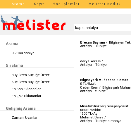
Arama
Kayıt
Son İşlemler
Melister Nedir?
Efecan Bayram
/
Bilgisayar Tek
Arama
Antalya
,
Türkiye
0.2344 saniye
derya kerem
/
Antalya
,
Türkiye
Sıralama
Büyükten Küçüğe Ücret
Bilgisayarlı Muhasebe Elemanı
Küçükten Büyüğe Ücret
TL/Saat
0
Özden Eren
/
Bilgisayarlı Muha
En Son Eklenenler
antalya
,
turkiye
En Çok Tıklananlar
Misafirbiliskileri,resepsiyonist
Gelişmiş Arama
onem veririm
TL/Ay
1500
Mehmet Derya
/
Zamanı Uyanlar
Antalya
,
Turkiye almanya