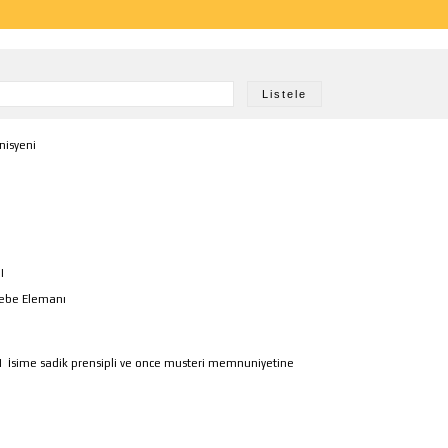
nisyeni
|
sebe Elemanı
|
İsime sadik prensipli ve once musteri memnuniyetine